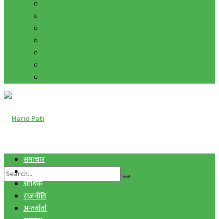
हाम्रो विचार
मुद्रा र विनिमय
सुनचाँदी
शिक्षा
कला साहित्य
अन्तर्वार्ता
फोटो ग्यालरी
समाचार
स्वास्थ्य
आर्थिक
राजनीति
अन्तर्वार्ता