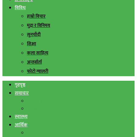
विविध
हाम्रो विचार
मुद्रा र विनिमय
सुनचाँदी
शिक्षा
कला साहित्य
अन्तर्वार्ता
फोटो ग्यालरी
गृहपृष्ठ
समाचार
स्थानिय समाचार
सिराहा बिशेष
स्वास्थ्य
आर्थिक
शेयर बजार