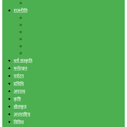
बैंक तथा वित्त
राजनीति
एमाले
नेपाली काङ्ग्रेस
माओवादी
राष्ट्रिय जनमोर्चा
जनता समाजवादी पार्टी
राष्ट्रिय प्रजातन्त्र पार्टी
धर्म संस्कृति
मनोरञ्जन
पर्यटन
प्रविधि
अपराध
कृषि
खेलकुद
अन्तराष्ट्रिय
विविध