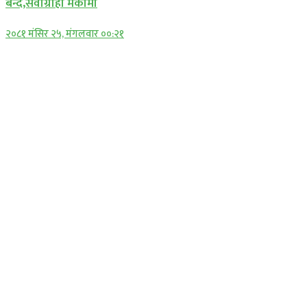
बन्द,सेवाग्राही मर्कामा
२०८१ मंसिर २५, मंगलवार ००:२१