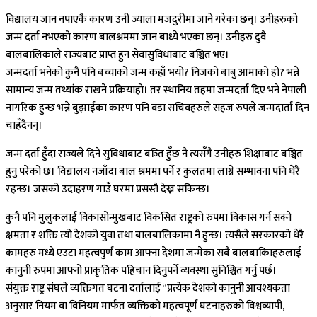
विद्यालय जान नपाएकै कारण उनी ज्याला मजदुरीमा जाने गरेका छन्। उनीहरुको
जन्म दर्ता नभएको कारण बालश्रममा जान बाध्ये भएका छन्। उनीहरु दुवै
बालबालिकाले राज्यबाट प्राप्त हुन सेवासुविधाबाट बञ्चित भए।
जन्मदर्ता भनेको कुनै पनि बच्चाको जन्म कहाँ भयो? निजको बाबु आमाको हो? भन्ने
सामान्य जन्म तथ्यांक राखने प्रक्रियाहो। तर स्थानिय तहमा जन्मदर्ता दिए भने नेपाली
नागरिक हुन्छ भन्ने बुझाईका कारण पनि वडा सचिवहरुले सहज रुपले जन्मदार्ता दिन
चाहँदैनन्।
जन्म दर्ता हुँदा राज्यले दिने सुविधाबाट बञ्ति हुँछ नै त्यसँगै उनीहरु शिक्षाबाट बञ्चित
हुनु परेको छ। विद्यालय नजाँदा बाल श्रममा पर्ने र कुलतमा लाग्ने सम्भावना पनि धेरै
रहन्छ। जसको उदाहरण गाउँ घरमा प्रसस्तै देख्न सकिन्छ।
कुनै पनि मुलुकलाई विकासोन्मुखबाट विकसित राष्ट्रको रुपमा विकास गर्न सक्ने
क्षमता र शक्ति त्यो देशको युवा तथा बालबालिकामा नै हुन्छ। त्यसैले सरकारको धेरै
कामहरु मध्ये एउटा महत्वपुर्ण काम आफ्ना देशमा जन्मेका सबै बालबाकिाहरुलाई
कानुनी रुपमा आफ्नो प्राकृतिक पहिचान दिनुपर्ने व्यवस्था सुनिश्चित गर्नु पर्छ।
संयुक्त राष्ट्र संघले व्यक्तिगत घटना दर्तालाई “प्रत्येक देशको कानुनी आवश्यकता
अनुसार नियम वा विनियम मार्फत व्यक्तिको महत्वपूर्ण घटनाहरुको विश्वव्यापी,