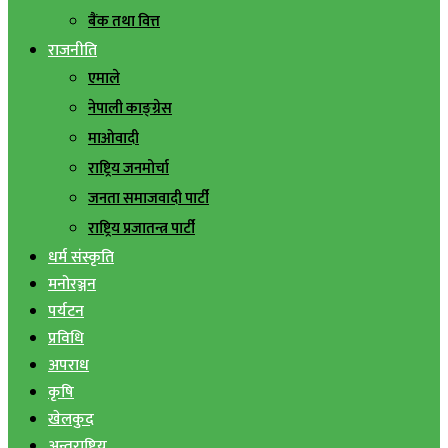
बैंक तथा वित्त
राजनीति
एमाले
नेपाली काङ्ग्रेस
माओवादी
राष्ट्रिय जनमोर्चा
जनता समाजवादी पार्टी
राष्ट्रिय प्रजातन्त्र पार्टी
धर्म संस्कृति
मनोरञ्जन
पर्यटन
प्रविधि
अपराध
कृषि
खेलकुद
अन्तराष्ट्रिय