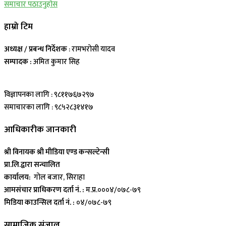
समाचार पठाउनुहोस
हाम्रो टिम
अध्यक्ष / प्रबन्ध निर्देशक
: रामभरोसी यादव
सम्पादक :
अमित कुमार सिह
विज्ञापनका लागि : ९८११७६७२९७
समाचारका लागि : ९८५२८३१४१७
आधिकारीक जानकारी
श्री विनायक श्री मीडिया एण्ड कन्सल्टेन्सी
प्रा.लि.द्वारा सन्चालित
कार्यालय:
गोल बजार, सिराहा
आमसंचार प्राधिकरण दर्ता नं. :
म.प्र.०००४/०७८-७९
मिडिया काउन्सिल दर्ता नं. :
०४/०७८-७९
सामाजिक संजाल