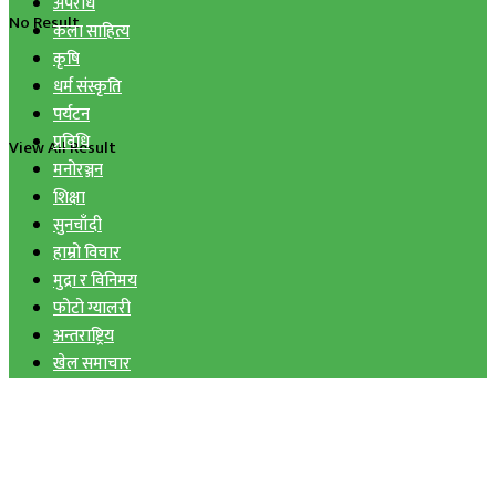
अपराध
No Result
कला साहित्य
कृषि
धर्म संस्कृति
पर्यटन
प्रविधि
View All Result
मनोरञ्जन
शिक्षा
सुनचाँदी
हाम्रो विचार
मुद्रा र विनिमय
फोटो ग्यालरी
अन्तराष्ट्रिय
खेल समाचार