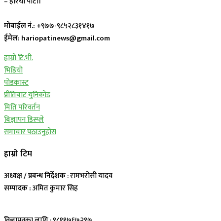
– हरियो पाटी।
मोबाईल नं.:
+९७७-९८५२८३१४१७
ईमेल: hariopatinews@gmail.com
हाम्रो टि.भी.
भिडियो
पोडकास्ट
प्रीतिबाट युनिकोड
मिति परिवर्तन
बिज्ञापन डिस्प्ले
समाचार पठाउनुहोस
हाम्रो टिम
अध्यक्ष / प्रबन्ध निर्देशक
: रामभरोसी यादव
सम्पादक :
अमित कुमार सिह
विज्ञापनका लागि : ९८११७६७२९७