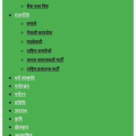
बैंक तथा वित्त
राजनीति
एमाले
नेपाली काङ्ग्रेस
माओवादी
राष्ट्रिय जनमोर्चा
जनता समाजवादी पार्टी
राष्ट्रिय प्रजातन्त्र पार्टी
धर्म संस्कृति
मनोरञ्जन
पर्यटन
प्रविधि
अपराध
कृषि
खेलकुद
अन्तराष्ट्रिय