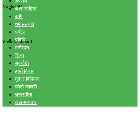
अपराध
No Result
कला साहित्य
कृषि
धर्म संस्कृति
पर्यटन
प्रविधि
View All Result
मनोरञ्जन
शिक्षा
सुनचाँदी
हाम्रो विचार
मुद्रा र विनिमय
फोटो ग्यालरी
अन्तराष्ट्रिय
खेल समाचार