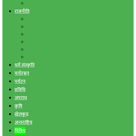
बैंक तथा वित्त
राजनीति
एमाले
नेपाली काङ्ग्रेस
माओवादी
राष्ट्रिय जनमोर्चा
जनता समाजवादी पार्टी
राष्ट्रिय प्रजातन्त्र पार्टी
धर्म संस्कृति
मनोरञ्जन
पर्यटन
प्रविधि
अपराध
कृषि
खेलकुद
अन्तराष्ट्रिय
विविध