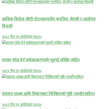
खेल समाचार
साविक विजेता सीटी टोटनह्यामसँग पराजित, चेल्सी र आर्सनल
विजयी
२०८२ चैत्र २९, आईतवार १४:१०
फोटो ग्यालरी
मटका फोड हेर्न सर्वसाधारणको भुइचो तस्बिर सहित
२०८२ चैत्र २९, आईतवार १४:१०
फोटो ग्यालरी
पाइलट शाक्य आफैं विमानबाट निस्किएको पुष्टि (तस्वीरसहित)
२०८२ चैत्र २९, आईतवार १४:१०