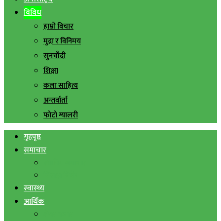
विविध
हाम्रो विचार
मुद्रा र विनिमय
सुनचाँदी
शिक्षा
कला साहित्य
अन्तर्वार्ता
फोटो ग्यालरी
गृहपृष्ठ
समाचार
स्थानिय समाचार
सिराहा बिशेष
स्वास्थ्य
आर्थिक
शेयर बजार