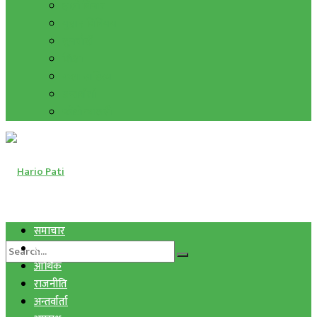
हाम्रो विचार
मुद्रा र विनिमय
सुनचाँदी
शिक्षा
कला साहित्य
अन्तर्वार्ता
फोटो ग्यालरी
समाचार
स्वास्थ्य
आर्थिक
राजनीति
अन्तर्वार्ता