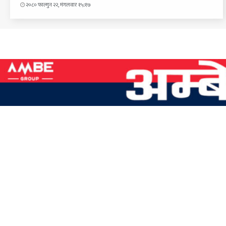
२०८० फाल्गुन २२, मंगलवार १५:१७