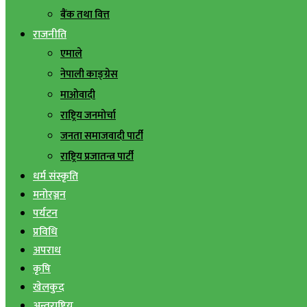
बैंक तथा वित्त
राजनीति
एमाले
नेपाली काङ्ग्रेस
माओवादी
राष्ट्रिय जनमोर्चा
जनता समाजवादी पार्टी
राष्ट्रिय प्रजातन्त्र पार्टी
धर्म संस्कृति
मनोरञ्जन
पर्यटन
प्रविधि
अपराध
कृषि
खेलकुद
अन्तराष्ट्रिय