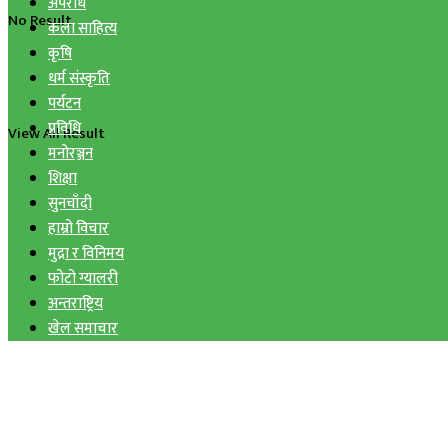
अपराध
No Result
कला साहित्य
कृषि
धर्म संस्कृति
पर्यटन
प्रविधि
View All Result
मनोरञ्जन
शिक्षा
सुनचाँदी
हाम्रो विचार
मुद्रा र विनिमय
फोटो ग्यालरी
अन्तराष्ट्रिय
खेल समाचार