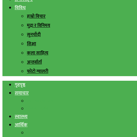
विविध
हाम्रो विचार
मुद्रा र विनिमय
सुनचाँदी
शिक्षा
कला साहित्य
अन्तर्वार्ता
फोटो ग्यालरी
गृहपृष्ठ
समाचार
स्थानिय समाचार
सिराहा बिशेष
स्वास्थ्य
आर्थिक
शेयर बजार