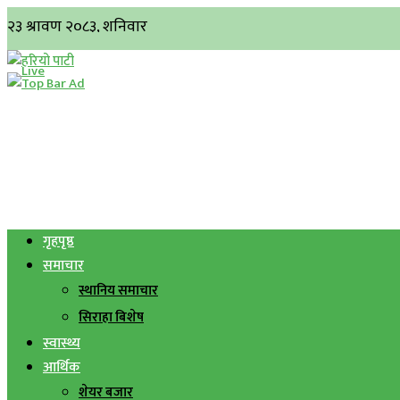
गृहपृष्ठ
समाचार
स्थानिय समाचार
सिराहा बिशेष
स्वास्थ्य
आर्थिक
शेयर बजार