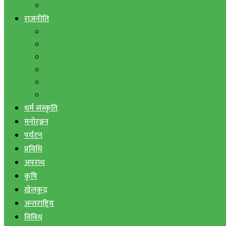
बैंक तथा वित्त
राजनीति
एमाले
नेपाली काङ्ग्रेस
माओवादी
राष्ट्रिय जनमोर्चा
जनता समाजवादी पार्टी
राष्ट्रिय प्रजातन्त्र पार्टी
धर्म संस्कृति
मनोरञ्जन
पर्यटन
प्रविधि
अपराध
कृषि
खेलकुद
अन्तराष्ट्रिय
विविध