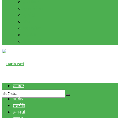
हाम्रो विचार
मुद्रा र विनिमय
सुनचाँदी
शिक्षा
कला साहित्य
अन्तर्वार्ता
फोटो ग्यालरी
समाचार
स्वास्थ्य
आर्थिक
राजनीति
अन्तर्वार्ता