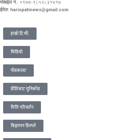
मोबाईल नं.:
+९७७-९८५२८३१४१७
ईमेल: hariopatinews@gmail.com
हाम्रो टि.भी.
भिडियो
पोडकास्ट
प्रीतिबाट युनिकोड
मिति परिवर्तन
बिज्ञापन डिस्प्ले