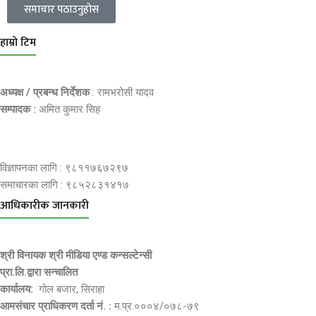
समाचार पठाउनुहोस
हाम्रो टिम
अध्यक्ष / प्रबन्ध निर्देशक
: रामभरोसी यादव
सम्पादक :
अमित कुमार सिह
विज्ञापनका लागि : ९८११७६७२९७
समाचारका लागि : ९८५२८३१४१७
आधिकारीक जानकारी
श्री विनायक श्री मीडिया एण्ड कन्सल्टेन्सी
प्रा.लि.द्वारा सन्चालित
कार्यालय:
गोल बजार, सिराहा
आमसंचार प्राधिकरण दर्ता नं. :
म.प्र.०००४/०७८-७९