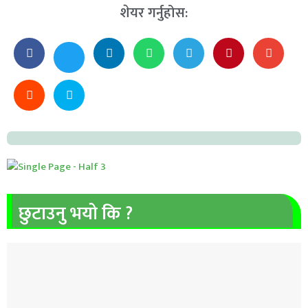
शेयर गर्नुहोस:
छुटाउनु भयो कि ?