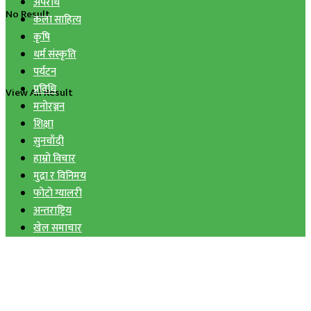
अपराध
No Result
कला साहित्य
कृषि
धर्म संस्कृति
पर्यटन
प्रविधि
View All Result
मनोरञ्जन
शिक्षा
सुनचाँदी
हाम्रो विचार
मुद्रा र विनिमय
फोटो ग्यालरी
अन्तराष्ट्रिय
खेल समाचार