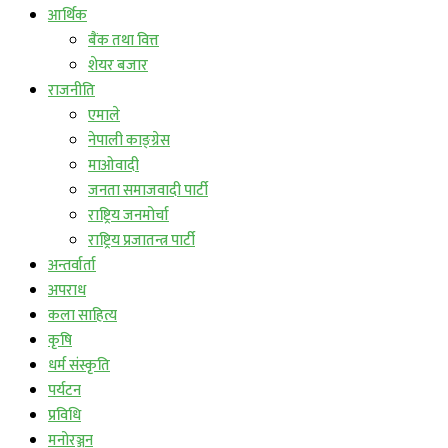
आर्थिक
बैंक तथा वित्त
शेयर बजार
राजनीति
एमाले
नेपाली काङ्ग्रेस
माओवादी
जनता समाजवादी पार्टी
राष्ट्रिय जनमोर्चा
राष्ट्रिय प्रजातन्त्र पार्टी
अन्तर्वार्ता
अपराध
कला साहित्य
कृषि
धर्म संस्कृति
पर्यटन
प्रविधि
मनोरञ्जन