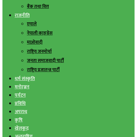
बैंक तथा वित्त
राजनीति
एमाले
नेपाली काङ्ग्रेस
माओवादी
राष्ट्रिय जनमोर्चा
जनता समाजवादी पार्टी
राष्ट्रिय प्रजातन्त्र पार्टी
धर्म संस्कृति
मनोरञ्जन
पर्यटन
प्रविधि
अपराध
कृषि
खेलकुद
अन्तराष्ट्रिय