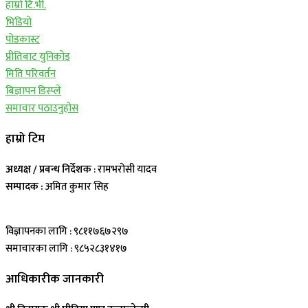
हाम्रो टि.भी.
भिडियो
पोडकास्ट
प्रीतिबाट युनिकोड
मिति परिवर्तन
बिज्ञापन डिस्प्ले
समाचार पठाउनुहोस
हाम्रो टिम
अध्यक्ष / प्रबन्ध निर्देशक
: रामभरोसी यादव
सम्पादक :
अमित कुमार सिह
विज्ञापनका लागि : ९८११७६७२९७
समाचारका लागि : ९८५२८३१४१७
आधिकारीक जानकारी