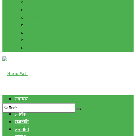
हाम्रो विचार
मुद्रा र विनिमय
सुनचाँदी
शिक्षा
कला साहित्य
अन्तर्वार्ता
फोटो ग्यालरी
समाचार
स्वास्थ्य
आर्थिक
राजनीति
अन्तर्वार्ता