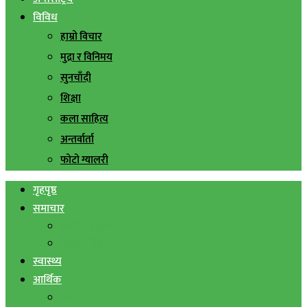
विविध
हाम्रो विचार
मुद्रा र विनिमय
सुनचाँदी
शिक्षा
कला साहित्य
अन्तर्वार्ता
फोटो ग्यालरी
गृहपृष्ठ
समाचार
स्थानिय समाचार
सिराहा बिशेष
स्वास्थ्य
आर्थिक
शेयर बजार