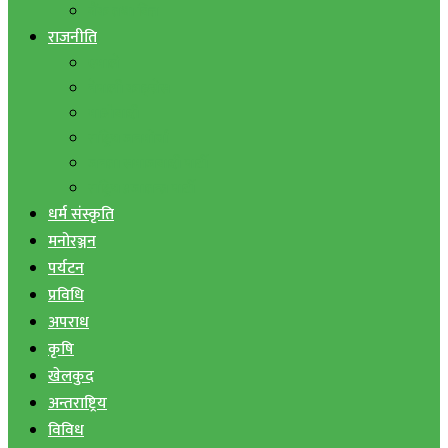
बैंक तथा वित्त
राजनीति
एमाले
नेपाली काङ्ग्रेस
माओवादी
राष्ट्रिय जनमोर्चा
जनता समाजवादी पार्टी
राष्ट्रिय प्रजातन्त्र पार्टी
धर्म संस्कृति
मनोरञ्जन
पर्यटन
प्रविधि
अपराध
कृषि
खेलकुद
अन्तराष्ट्रिय
विविध