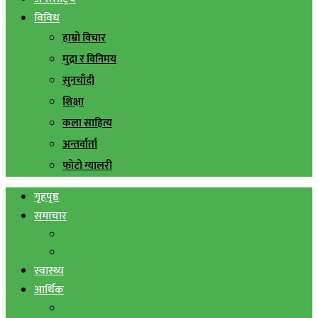
विविध
हाम्रो विचार
मुद्रा र विनिमय
सुनचाँदी
शिक्षा
कला साहित्य
अन्तर्वार्ता
फोटो ग्यालरी
गृहपृष्ठ
समाचार
स्थानिय समाचार
सिराहा बिशेष
स्वास्थ्य
आर्थिक
शेयर बजार