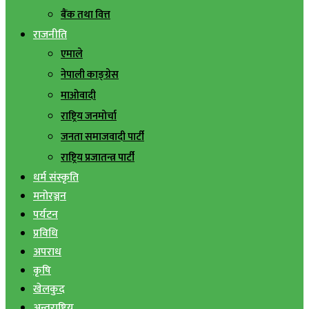
बैंक तथा वित्त
राजनीति
एमाले
नेपाली काङ्ग्रेस
माओवादी
राष्ट्रिय जनमोर्चा
जनता समाजवादी पार्टी
राष्ट्रिय प्रजातन्त्र पार्टी
धर्म संस्कृति
मनोरञ्जन
पर्यटन
प्रविधि
अपराध
कृषि
खेलकुद
अन्तराष्ट्रिय