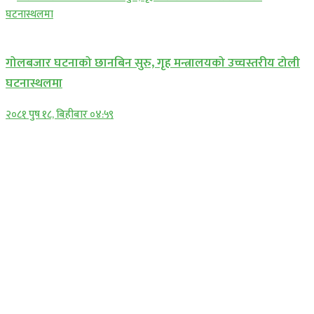
प्रमुख सामाचार
गोलबजार घटनाको छानबिन सुरु, गृह मन्त्रालयको उच्चस्तरीय टोली
घटनास्थलमा
२०८१ पुष १८, बिहीबार ०४:५९