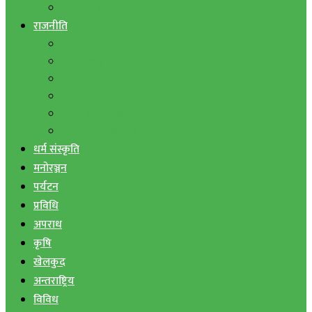
बैंक तथा वित्त
राजनीति
एमाले
नेपाली काङ्ग्रेस
माओवादी
राष्ट्रिय जनमोर्चा
जनता समाजवादी पार्टी
राष्ट्रिय प्रजातन्त्र पार्टी
धर्म संस्कृति
मनोरञ्जन
पर्यटन
प्रविधि
अपराध
कृषि
खेलकुद
अन्तराष्ट्रिय
विविध