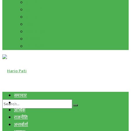
हाम्रो विचार
मुद्रा र विनिमय
सुनचाँदी
शिक्षा
कला साहित्य
अन्तर्वार्ता
फोटो ग्यालरी
समाचार
स्वास्थ्य
आर्थिक
राजनीति
अन्तर्वार्ता