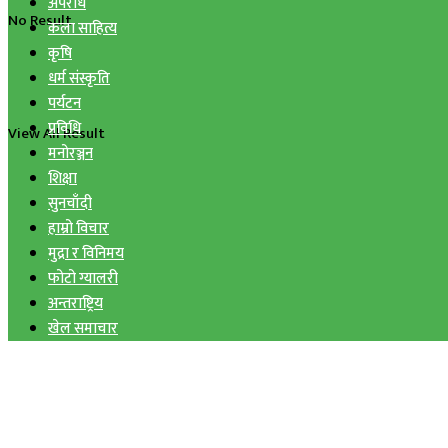
अपराध
No Result
कला साहित्य
कृषि
धर्म संस्कृति
पर्यटन
प्रविधि
View All Result
मनोरञ्जन
शिक्षा
सुनचाँदी
हाम्रो विचार
मुद्रा र विनिमय
फोटो ग्यालरी
अन्तराष्ट्रिय
खेल समाचार