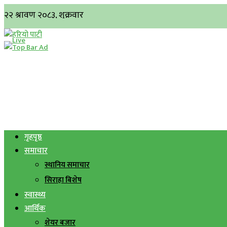
गृहपृष्ठ
समाचार
स्थानिय समाचार
सिराहा बिशेष
स्वास्थ्य
आर्थिक
शेयर बजार