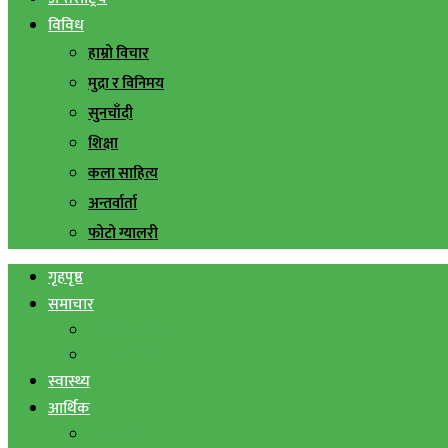
विविध
हाम्रो विचार
मुद्रा र विनिमय
सुनचाँदी
शिक्षा
कला साहित्य
अन्तर्वार्ता
फोटो ग्यालरी
गृहपृष्ठ
समाचार
स्थानिय समाचार
सिराहा बिशेष
स्वास्थ्य
आर्थिक
शेयर बजार