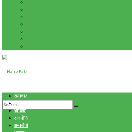
हाम्रो विचार
मुद्रा र विनिमय
सुनचाँदी
शिक्षा
कला साहित्य
अन्तर्वार्ता
फोटो ग्यालरी
समाचार
स्वास्थ्य
आर्थिक
राजनीति
अन्तर्वार्ता