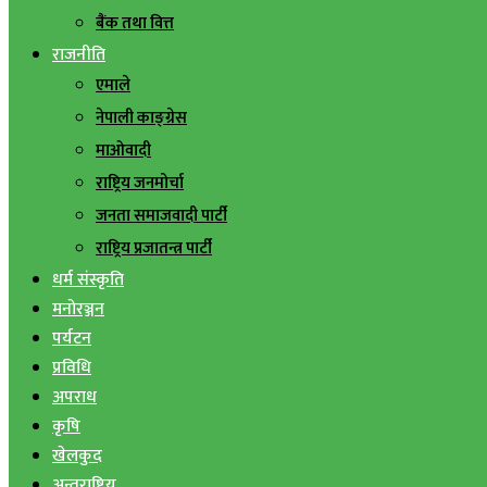
बैंक तथा वित्त
राजनीति
एमाले
नेपाली काङ्ग्रेस
माओवादी
राष्ट्रिय जनमोर्चा
जनता समाजवादी पार्टी
राष्ट्रिय प्रजातन्त्र पार्टी
धर्म संस्कृति
मनोरञ्जन
पर्यटन
प्रविधि
अपराध
कृषि
खेलकुद
अन्तराष्ट्रिय