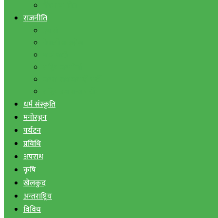
बैंक तथा वित्त
राजनीति
एमाले
नेपाली काङ्ग्रेस
माओवादी
राष्ट्रिय जनमोर्चा
जनता समाजवादी पार्टी
राष्ट्रिय प्रजातन्त्र पार्टी
धर्म संस्कृति
मनोरञ्जन
पर्यटन
प्रविधि
अपराध
कृषि
खेलकुद
अन्तराष्ट्रिय
विविध