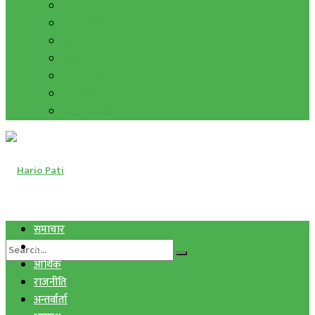
हाम्रो विचार
मुद्रा र विनिमय
सुनचाँदी
शिक्षा
कला साहित्य
अन्तर्वार्ता
फोटो ग्यालरी
समाचार
स्वास्थ्य
आर्थिक
राजनीति
अन्तर्वार्ता