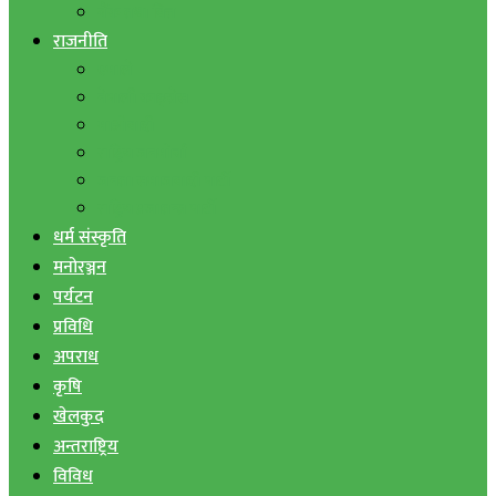
बैंक तथा वित्त
राजनीति
एमाले
नेपाली काङ्ग्रेस
माओवादी
राष्ट्रिय जनमोर्चा
जनता समाजवादी पार्टी
राष्ट्रिय प्रजातन्त्र पार्टी
धर्म संस्कृति
मनोरञ्जन
पर्यटन
प्रविधि
अपराध
कृषि
खेलकुद
अन्तराष्ट्रिय
विविध