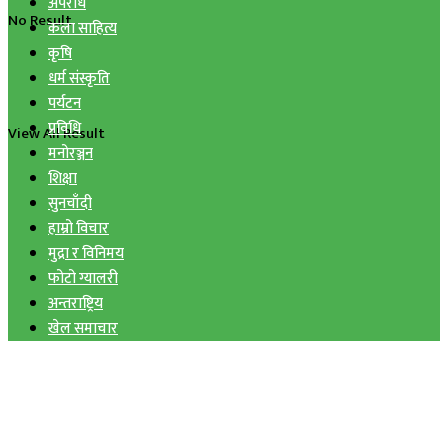
अपराध
No Result
कला साहित्य
कृषि
धर्म संस्कृति
पर्यटन
प्रविधि
View All Result
मनोरञ्जन
शिक्षा
सुनचाँदी
हाम्रो विचार
मुद्रा र विनिमय
फोटो ग्यालरी
अन्तराष्ट्रिय
खेल समाचार