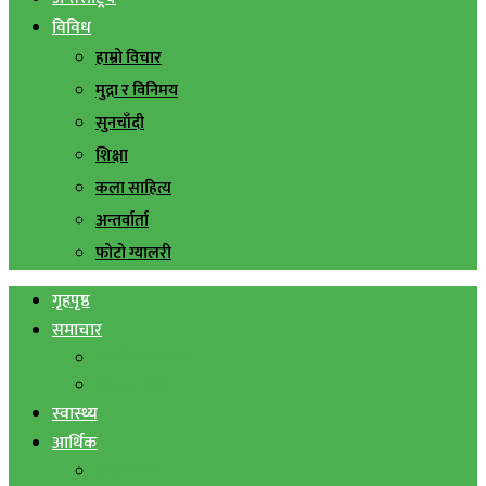
विविध
हाम्रो विचार
मुद्रा र विनिमय
सुनचाँदी
शिक्षा
कला साहित्य
अन्तर्वार्ता
फोटो ग्यालरी
गृहपृष्ठ
समाचार
स्थानिय समाचार
सिराहा बिशेष
स्वास्थ्य
आर्थिक
शेयर बजार