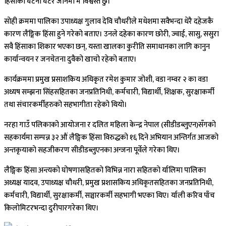
हिंसाको घटना घटेर जानेमा म विश्वस्त छु।’
सोही क्रममा पालिका उपाध्यक्ष गुलाव देवि चौधरीले मधेशमा सवैभन्दा धेरै दहेजकै
कारण लैङ्गिक हिंसा हुने गरेको बताए। उनले दहेका कारण छोरी, ज्वाई, सासु, ससुरा
सवै हिंसाका शिकार भएका छन्, यस्ता खालका कुरीति समाधानका लागि कानुन
कार्यान्वयन र जनचेतना दुवैको खाचो रहेको बताए।
कार्यक्रममा प्रमुख प्रसाशकिय अधिकृत रमेश कुमार जोशी, वडा नम्वर २ का वडा
अध्यष सम्झना सिंहसहितका जनप्रतिनिधी, कर्मचारी, विद्यार्थी, शिक्षक, सुरक्षाकर्मी
तथा संचारकर्मीहरुको सहभागीता रहेको थियो।
नरहा गाउँ पलिकाको आयोजना र दलित महिला केन्द्र नेपाल (सीडीडब्लुएन)सँगको
सहकार्यमा सम्पन्न ३२ औं लैङ्गिक हिंसा विरुद्धको १६ दिने अभियान अन्तिर्गत आजको
अन्तकृयाको सहजीकरण सीडीडब्लुएनका अन्जना पूर्वेले गरेका थिए।
लैङ्गिक हिंसा अन्त्यको घोषणासहितको विभिन्न नारा सहितको र्यालिमा पालिका
अध्यक्ष यादव, उपाध्यक्ष चौधरी, प्रमुख प्रशासकिय अधिकृतसहितका जनप्रतिनिधी,
कर्मचारी, विद्यार्थी, सुरक्षाकर्मी, सञ्चारकर्मी सहभागी भएका थिए। र्याली करिव पाँच
किलोमिटरभन्दा दुरीपारगरेका थिए।