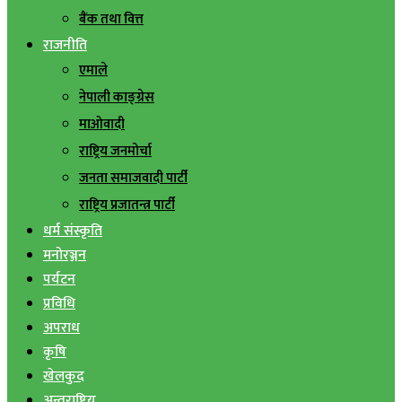
बैंक तथा वित्त
राजनीति
एमाले
नेपाली काङ्ग्रेस
माओवादी
राष्ट्रिय जनमोर्चा
जनता समाजवादी पार्टी
राष्ट्रिय प्रजातन्त्र पार्टी
धर्म संस्कृति
मनोरञ्जन
पर्यटन
प्रविधि
अपराध
कृषि
खेलकुद
अन्तराष्ट्रिय