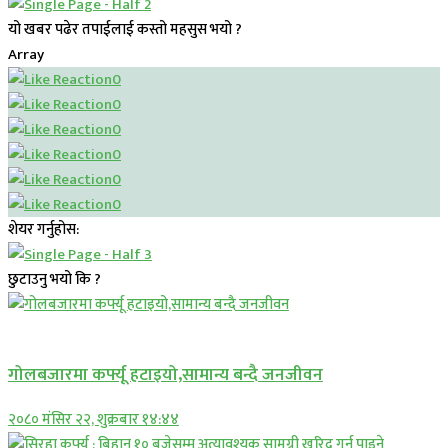
यो खबर पढेर तपाईलाई कस्तो महसुस भयो ?
Array
0
0
0
0
0
0
शेयर गर्नुहोस:
छुटाउनु भयो कि ?
प्रमुख सामाचार
गोलबजारमा कर्फ्यू हटाइयो,सामान्य बन्दै जनजीवन
२०८० मंसिर २२, शुक्रबार १४:४४