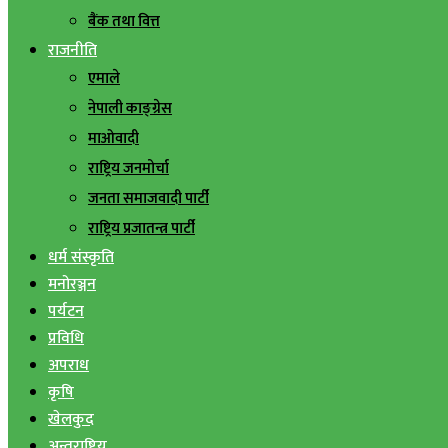
बैंक तथा वित्त
राजनीति
एमाले
नेपाली काङ्ग्रेस
माओवादी
राष्ट्रिय जनमोर्चा
जनता समाजवादी पार्टी
राष्ट्रिय प्रजातन्त्र पार्टी
धर्म संस्कृति
मनोरञ्जन
पर्यटन
प्रविधि
अपराध
कृषि
खेलकुद
अन्तराष्ट्रिय