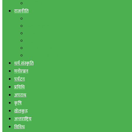
बैंक तथा वित्त
राजनीति
एमाले
नेपाली काङ्ग्रेस
माओवादी
राष्ट्रिय जनमोर्चा
जनता समाजवादी पार्टी
राष्ट्रिय प्रजातन्त्र पार्टी
धर्म संस्कृति
मनोरञ्जन
पर्यटन
प्रविधि
अपराध
कृषि
खेलकुद
अन्तराष्ट्रिय
विविध