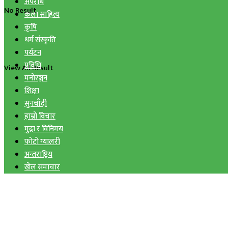
अपराध
No Result
कला साहित्य
कृषि
धर्म संस्कृति
पर्यटन
प्रविधि
View All Result
मनोरञ्जन
शिक्षा
सुनचाँदी
हाम्रो विचार
मुद्रा र विनिमय
फोटो ग्यालरी
अन्तराष्ट्रिय
खेल समाचार