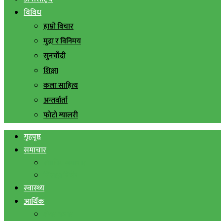
विविध
हाम्रो विचार
मुद्रा र विनिमय
सुनचाँदी
शिक्षा
कला साहित्य
अन्तर्वार्ता
फोटो ग्यालरी
गृहपृष्ठ
समाचार
स्थानिय समाचार
सिराहा बिशेष
स्वास्थ्य
आर्थिक
शेयर बजार