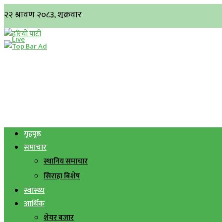
गृहपृष्ठ
समाचार
स्थानिय समाचार
सिराहा बिशेष
स्वास्थ्य
आर्थिक
शेयर बजार