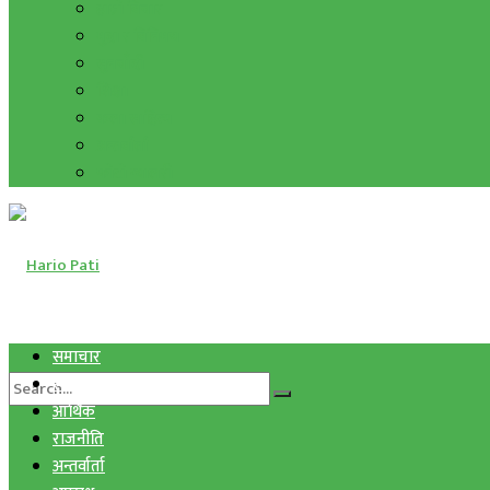
हाम्रो विचार
मुद्रा र विनिमय
सुनचाँदी
शिक्षा
कला साहित्य
अन्तर्वार्ता
फोटो ग्यालरी
समाचार
स्वास्थ्य
आर्थिक
राजनीति
अन्तर्वार्ता