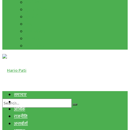
हाम्रो विचार
मुद्रा र विनिमय
सुनचाँदी
शिक्षा
कला साहित्य
अन्तर्वार्ता
फोटो ग्यालरी
समाचार
स्वास्थ्य
आर्थिक
राजनीति
अन्तर्वार्ता