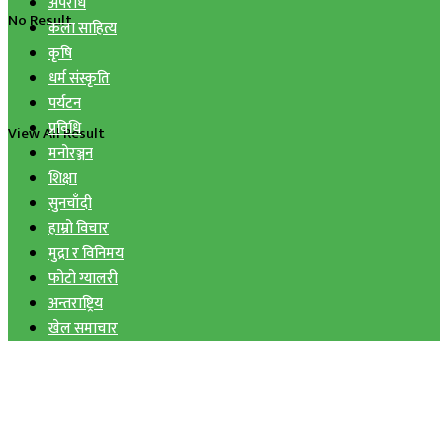
अपराध
No Result
कला साहित्य
कृषि
धर्म संस्कृति
पर्यटन
प्रविधि
View All Result
मनोरञ्जन
शिक्षा
सुनचाँदी
हाम्रो विचार
मुद्रा र विनिमय
फोटो ग्यालरी
अन्तराष्ट्रिय
खेल समाचार