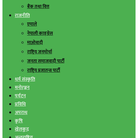
बैंक तथा वित्त
राजनीति
एमाले
नेपाली काङ्ग्रेस
माओवादी
राष्ट्रिय जनमोर्चा
जनता समाजवादी पार्टी
राष्ट्रिय प्रजातन्त्र पार्टी
धर्म संस्कृति
मनोरञ्जन
पर्यटन
प्रविधि
अपराध
कृषि
खेलकुद
अन्तराष्ट्रिय