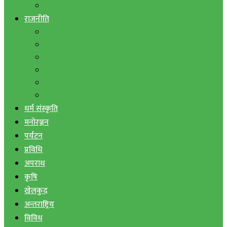
बैंक तथा वित्त
राजनीति
एमाले
नेपाली काङ्ग्रेस
माओवादी
राष्ट्रिय जनमोर्चा
जनता समाजवादी पार्टी
राष्ट्रिय प्रजातन्त्र पार्टी
धर्म संस्कृति
मनोरञ्जन
पर्यटन
प्रविधि
अपराध
कृषि
खेलकुद
अन्तराष्ट्रिय
विविध