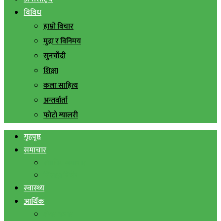
विविध
हाम्रो विचार
मुद्रा र विनिमय
सुनचाँदी
शिक्षा
कला साहित्य
अन्तर्वार्ता
फोटो ग्यालरी
गृहपृष्ठ
समाचार
स्थानिय समाचार
सिराहा बिशेष
स्वास्थ्य
आर्थिक
शेयर बजार