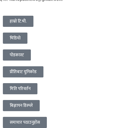
हाम्रो टि.भी.
भिडियो
पोडकास्ट
प्रीतिबाट युनिकोड
मिति परिवर्तन
बिज्ञापन डिस्प्ले
समाचार पठाउनुहोस