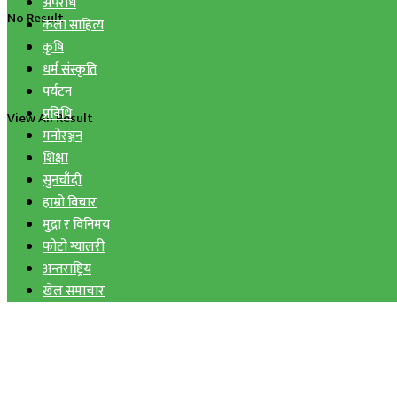
अपराध
No Result
कला साहित्य
कृषि
धर्म संस्कृति
पर्यटन
प्रविधि
View All Result
मनोरञ्जन
शिक्षा
सुनचाँदी
हाम्रो विचार
मुद्रा र विनिमय
फोटो ग्यालरी
अन्तराष्ट्रिय
खेल समाचार