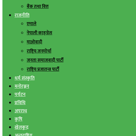
बैंक तथा वित्त
राजनीति
एमाले
नेपाली काङ्ग्रेस
माओवादी
राष्ट्रिय जनमोर्चा
जनता समाजवादी पार्टी
राष्ट्रिय प्रजातन्त्र पार्टी
धर्म संस्कृति
मनोरञ्जन
पर्यटन
प्रविधि
अपराध
कृषि
खेलकुद
अन्तराष्ट्रिय