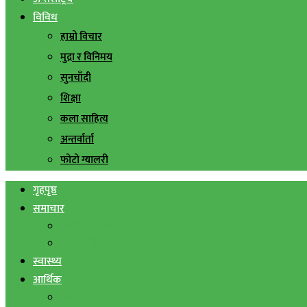
विविध
हाम्रो विचार
मुद्रा र विनिमय
सुनचाँदी
शिक्षा
कला साहित्य
अन्तर्वार्ता
फोटो ग्यालरी
गृहपृष्ठ
समाचार
स्थानिय समाचार
सिराहा बिशेष
स्वास्थ्य
आर्थिक
शेयर बजार