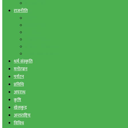
बैंक तथा वित्त
राजनीति
एमाले
नेपाली काङ्ग्रेस
माओवादी
राष्ट्रिय जनमोर्चा
जनता समाजवादी पार्टी
राष्ट्रिय प्रजातन्त्र पार्टी
धर्म संस्कृति
मनोरञ्जन
पर्यटन
प्रविधि
अपराध
कृषि
खेलकुद
अन्तराष्ट्रिय
विविध