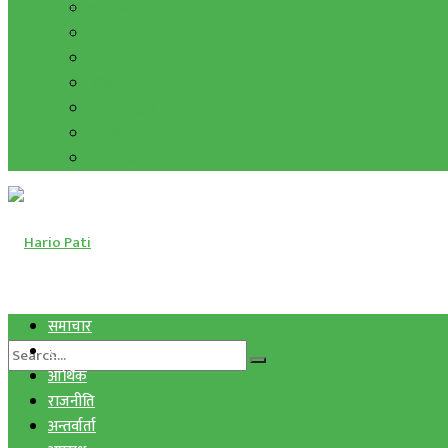
हाम्रो विचार
मुद्रा र विनिमय
सुनचाँदी
शिक्षा
कला साहित्य
अन्तर्वार्ता
फोटो ग्यालरी
समाचार
स्वास्थ्य
आर्थिक
राजनीति
अन्तर्वार्ता