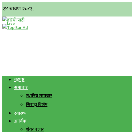
गृहपृष्ठ
समाचार
स्थानिय समाचार
सिराहा बिशेष
स्वास्थ्य
आर्थिक
शेयर बजार