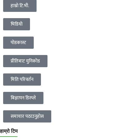
हाम्रो टि.भी.
भिडियो
पोडकास्ट
प्रीतिबाट युनिकोड
मिति परिवर्तन
बिज्ञापन डिस्प्ले
समाचार पठाउनुहोस
हाम्रो टिम