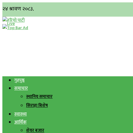
गृहपृष्ठ
समाचार
स्थानिय समाचार
सिराहा बिशेष
स्वास्थ्य
आर्थिक
शेयर बजार