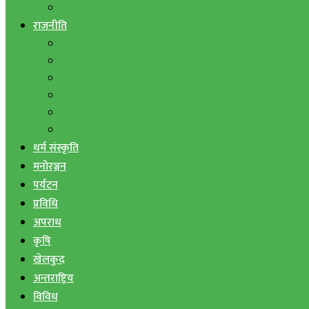
बैंक तथा वित्त
राजनीति
एमाले
नेपाली काङ्ग्रेस
माओवादी
राष्ट्रिय जनमोर्चा
जनता समाजवादी पार्टी
राष्ट्रिय प्रजातन्त्र पार्टी
धर्म संस्कृति
मनोरञ्जन
पर्यटन
प्रविधि
अपराध
कृषि
खेलकुद
अन्तराष्ट्रिय
विविध