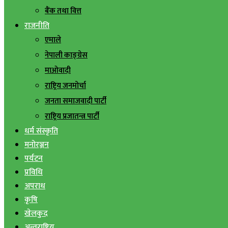
बैंक तथा वित्त
राजनीति
एमाले
नेपाली काङ्ग्रेस
माओवादी
राष्ट्रिय जनमोर्चा
जनता समाजवादी पार्टी
राष्ट्रिय प्रजातन्त्र पार्टी
धर्म संस्कृति
मनोरञ्जन
पर्यटन
प्रविधि
अपराध
कृषि
खेलकुद
अन्तराष्ट्रिय