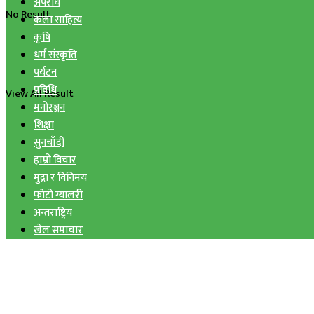
अपराध
No Result
कला साहित्य
कृषि
धर्म संस्कृति
पर्यटन
प्रविधि
View All Result
मनोरञ्जन
शिक्षा
सुनचाँदी
हाम्रो विचार
मुद्रा र विनिमय
फोटो ग्यालरी
अन्तराष्ट्रिय
खेल समाचार