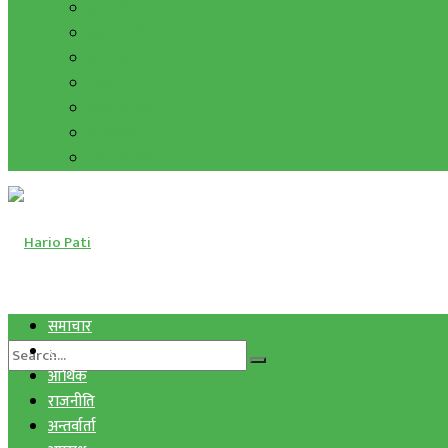
हाम्रो विचार
मुद्रा र विनिमय
सुनचाँदी
शिक्षा
कला साहित्य
अन्तर्वार्ता
फोटो ग्यालरी
समाचार
स्वास्थ्य
आर्थिक
राजनीति
अन्तर्वार्ता