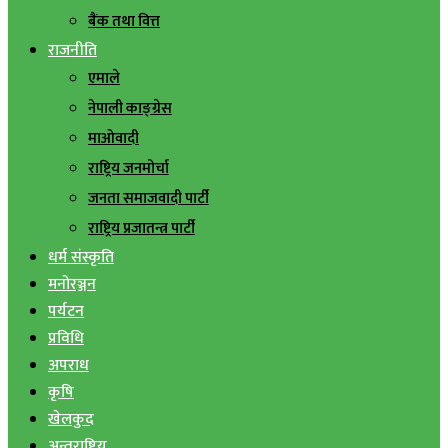
बैंक तथा वित्त
राजनीति
एमाले
नेपाली काङ्ग्रेस
माओवादी
राष्ट्रिय जनमोर्चा
जनता समाजवादी पार्टी
राष्ट्रिय प्रजातन्त्र पार्टी
धर्म संस्कृति
मनोरञ्जन
पर्यटन
प्रविधि
अपराध
कृषि
खेलकुद
अन्तराष्ट्रिय