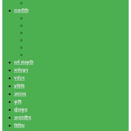
बैंक तथा वित्त
राजनीति
एमाले
नेपाली काङ्ग्रेस
माओवादी
राष्ट्रिय जनमोर्चा
जनता समाजवादी पार्टी
राष्ट्रिय प्रजातन्त्र पार्टी
धर्म संस्कृति
मनोरञ्जन
पर्यटन
प्रविधि
अपराध
कृषि
खेलकुद
अन्तराष्ट्रिय
विविध