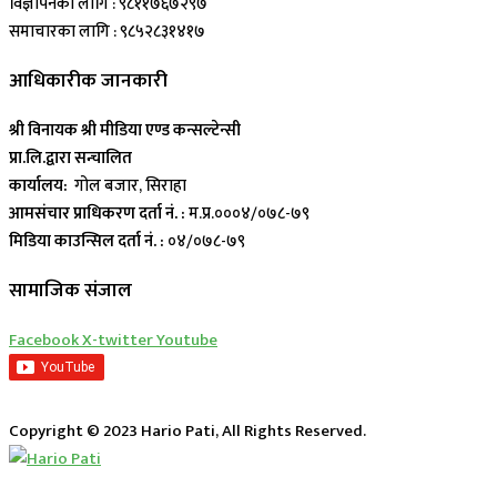
विज्ञापनका लागि : ९८११७६७२९७
समाचारका लागि : ९८५२८३१४१७
आधिकारीक जानकारी
श्री विनायक श्री मीडिया एण्ड कन्सल्टेन्सी
प्रा.लि.द्वारा सन्चालित
कार्यालय:
गोल बजार, सिराहा
आमसंचार प्राधिकरण दर्ता नं. :
म.प्र.०००४/०७८-७९
मिडिया काउन्सिल दर्ता नं. :
०४/०७८-७९
सामाजिक संजाल
Facebook
X-twitter
Youtube
Copyright © 2023 Hario Pati, All Rights Reserved.
लाईभ कार्यक्रम