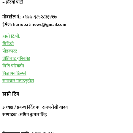
– हरियो पाटी।
मोबाईल नं.:
+९७७-९८५२८३१४१७
ईमेल: hariopatinews@gmail.com
हाम्रो टि.भी.
भिडियो
पोडकास्ट
प्रीतिबाट युनिकोड
मिति परिवर्तन
बिज्ञापन डिस्प्ले
समाचार पठाउनुहोस
हाम्रो टिम
अध्यक्ष / प्रबन्ध निर्देशक
: रामभरोसी यादव
सम्पादक :
अमित कुमार सिह