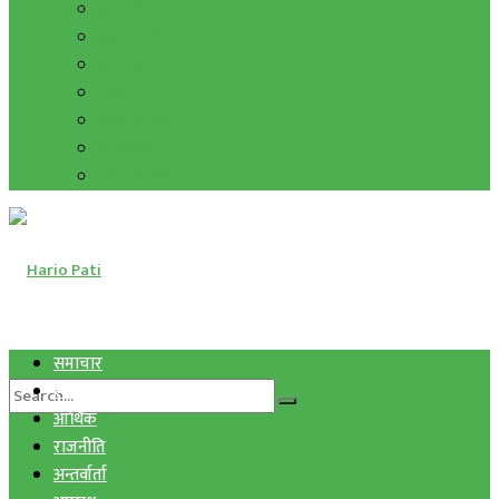
हाम्रो विचार
मुद्रा र विनिमय
सुनचाँदी
शिक्षा
कला साहित्य
अन्तर्वार्ता
फोटो ग्यालरी
समाचार
स्वास्थ्य
आर्थिक
राजनीति
अन्तर्वार्ता