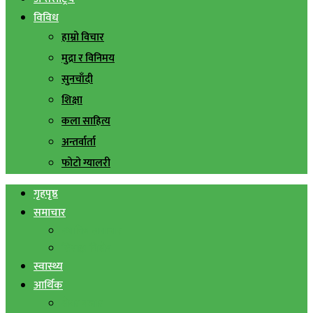
विविध
हाम्रो विचार
मुद्रा र विनिमय
सुनचाँदी
शिक्षा
कला साहित्य
अन्तर्वार्ता
फोटो ग्यालरी
गृहपृष्ठ
समाचार
स्थानिय समाचार
सिराहा बिशेष
स्वास्थ्य
आर्थिक
शेयर बजार