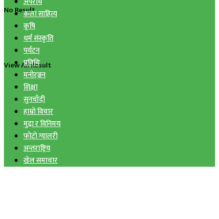
अपराध
No Result
कला साहित्य
कृषि
धर्म संस्कृति
पर्यटन
प्रविधि
View All Result
मनोरञ्जन
शिक्षा
सुनचाँदी
हाम्रो विचार
मुद्रा र विनिमय
फोटो ग्यालरी
अन्तराष्ट्रिय
खेल समाचार