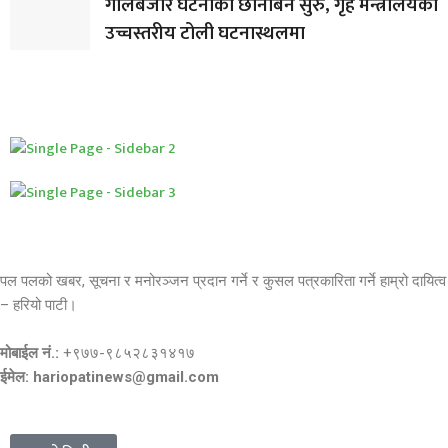
गोलबजार घटनाको छानबिन सुरु, गृह मन्त्रालयको
उच्चस्तरीय टोली घटनास्थलमा
पल पलको खबर, सूचना र मनोरञ्जन प्रदान गर्ने र कुसल पत्रकारिता गर्ने हाम्रो दायित्व
– हरियो पाटी।
मोबाईल नं.:
+९७७-९८५२८३१४१७
ईमेल: hariopatinews@gmail.com