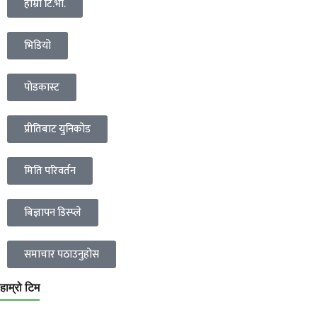
हाम्रो टि.भी.
भिडियो
पोडकास्ट
प्रीतिबाट युनिकोड
मिति परिवर्तन
बिज्ञापन डिस्प्ले
समाचार पठाउनुहोस
हाम्रो टिम