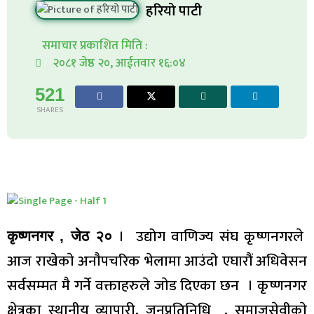
हरियो पाटी
समाचार प्रकाशित मिति :
२०८१ जेष्ठ २०, आईतवार १६:०४
521
SHARES
। उद्योग वाणिज्य संघ कृष्णनगरले
कृष्णनगर , जेठ २०
आज राखेकाे अनाैपचरिक भेलामा आउंदाे एघारौं अधिवेसन
सर्वसम्मत मै गर्ने वक्ताहरुले जाेड दिएका छन । कृष्णनगर
क्षेत्रका स्थानीय व्यापारी, जनप्रतिनिधि , समाजसेवीकाे