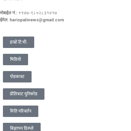
मोबाईल नं.:
+९७७-९८५२८३१४१७
ईमेल: hariopatinews@gmail.com
हाम्रो टि.भी.
भिडियो
पोडकास्ट
प्रीतिबाट युनिकोड
मिति परिवर्तन
बिज्ञापन डिस्प्ले