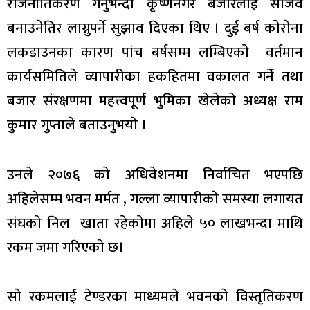
राजनीतिकरण गर्नुभन्दा कृष्णनगर बजारलाई सजिव
बनाउनेतिर लाग्नुपर्ने सुझाव दिएका थिए । दुई बर्ष काेराेना
लकडाउनका कारण पांच बर्षसम्म लम्बिएकाे वर्तमान
कार्यसमितिले व्यापारीका हकहितमा वकालत गर्ने तथा
बजार संरक्षणमा महत्त्वपूर्ण भुमिका खेलेकाे अध्यक्ष राम
कुमार गुप्ताले बताउनुभयाे ।
उनले २०७६ काे अधिवेशनमा निर्वाचित भएपछि
अहिलेसम्म भवन मर्मत , गल्ला व्यापारीकाे समस्या लगायत
संघकाे निल खाता रहेकाेमा अहिले ५० लाखभन्दा माथि
रकम जमा गरिएकाे छ।
साे रकमलाई टेण्डरका माध्यमले भवनकाे विस्तृतिकरण