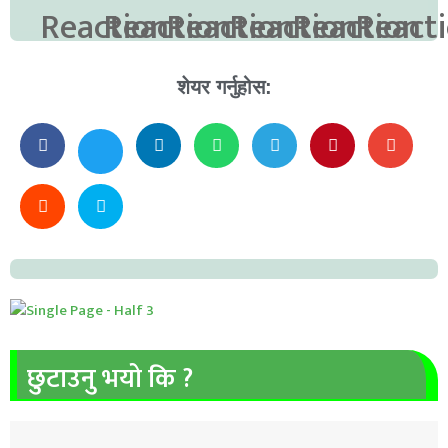
शेयर गर्नुहोस:
छुटाउनु भयो कि ?