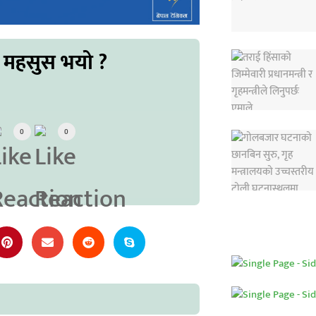
 महसुस भयो ?
0
0