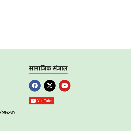
सामाजिक संजाल
०४/०७८-७९