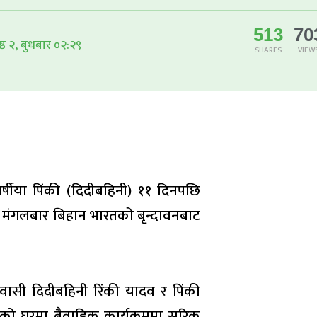
513
70
्ठ २, बुधबार ०२:२९
SHARES
VIEW
र्षीया पिंकी (दिदीबहिनी) ११ दिनपछि
मा मंगलबार बिहान भारतको बृन्दावनबाट
िवासी दिदीबहिनी रिंकी यादव र पिंकी
ो घरमा बैवाहिक कार्यक्रममा सरिक