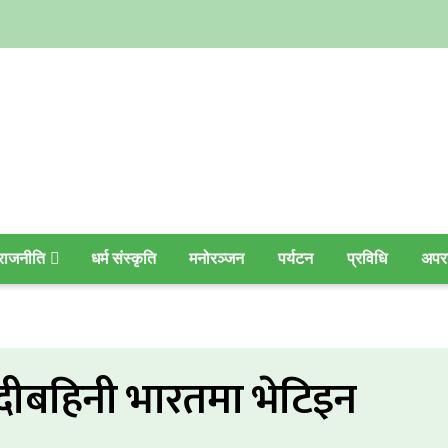
राजनीति
धर्म संस्कृति
मनोरञ्जन
पर्यटन
प्रविधि
अपर
िदीबहिनी भारतमा भेटिइन