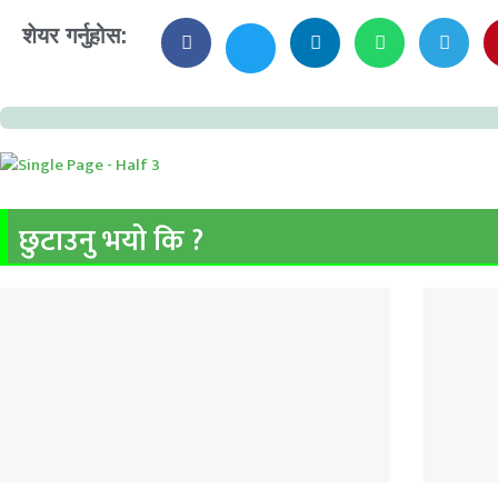
शेयर गर्नुहोस:
छुटाउनु भयो कि ?