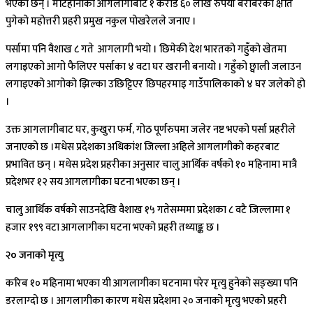
भएका छन् । मटिहानीको आगलागीबाट १ करोड ६० लाख रुपैयाँ बराबरको क्षति
पुगेको महोत्तरी प्रहरी प्रमुख नकुल पोखरेलले जनाए ।
पर्सामा पनि वैशाख ८ गते आगलागी भयो । छिमेकी देश भारतको गहुँको खेतमा
लगाइएको आगो फैलिएर पर्साका ४ वटा घर खरानी बनायो । गहुँको छ्वाली जलाउन
लगाइएको आगोको झिल्का उछिट्टिएर छिपहरमाइ गाउँपालिकाको ४ घर जलेको हो
।
उक्त आगलागीबाट घर, कुखुरा फर्म, गोठ पूर्णरुपमा जलेर नष्ट भएको पर्सा प्रहरीले
जनाएको छ ।मधेस प्रदेशका अधिकांश जिल्ला अहिले आगलागीको कहरबाट
प्रभावित छन् । मधेस प्रदेश प्रहरीका अनुसार चालु आर्थिक वर्षको १० महिनामा मात्रै
प्रदेशभर १२ सय आगलागीका घटना भएका छन् ।
चालु आर्थिक वर्षको साउनदेखि वैशाख १५ गतेसम्ममा प्रदेशका ८ वटै जिल्लामा १
हजार १९९ वटा आगलागीका घटना भएको प्रहरी तथ्याङ्क छ ।
२० जनाको मृत्यु
करिब १० महिनामा भएका यी आगलागीका घटनामा परेर मृत्यु हुनेको सङ्ख्या पनि
डरलाग्दो छ । आगलागीका कारण मधेस प्रदेशमा २० जनाको मृत्यु भएको प्रहरी