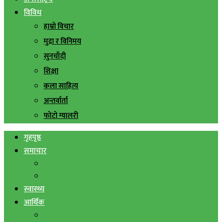
विविध
हाम्रो विचार
मुद्रा र विनिमय
सुनचाँदी
शिक्षा
कला साहित्य
अन्तर्वार्ता
फोटो ग्यालरी
गृहपृष्ठ
समाचार
स्थानिय समाचार
सिराहा बिशेष
स्वास्थ्य
आर्थिक
शेयर बजार