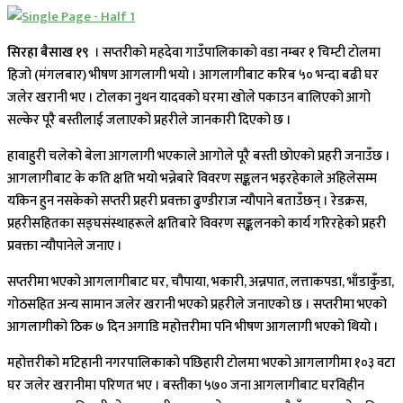
सिरहा बैसाख १९
। सप्तरीको महदेवा गाउँपालिकाको वडा नम्बर १ चिम्टी टोलमा
हिजो (मंगलबार) भीषण आगलागी भयो । आगलागीबाट करिब ५० भन्दा बढी घर
जलेर खरानी भए । टोलका नुथन यादवको घरमा खोले पकाउन बालिएको आगो
सल्केर पूरै बस्तीलाई जलाएको प्रहरीले जानकारी दिएको छ ।
हावाहुरी चलेको बेला आगलागी भएकाले आगोले पूरै बस्ती छोएको प्रहरी जनाउँछ ।
आगलागीबाट के कति क्षति भयो भन्नेबारे विवरण सङ्कलन भइरहेकाले अहिलेसम्म
यकिन हुन नसकेको सप्तरी प्रहरी प्रवक्ता ढुण्डीराज न्यौपाने बताउँछन् । रेडक्रस,
प्रहरीसहितका सङ्घसंस्थाहरूले क्षतिबारे विवरण सङ्कलनको कार्य गरिरहेको प्रहरी
प्रवक्ता न्यौपानेले जनाए ।
सप्तरीमा भएको आगलागीबाट घर, चौपाया, भकारी, अन्नपात, लत्ताकपडा, भाँडाकुँडा,
गोठसहित अन्य सामान जलेर खरानी भएको प्रहरीले जनाएको छ । सप्तरीमा भएको
आगलागीको ठिक ७ दिन अगाडि महोत्तरीमा पनि भीषण आगलागी भएको थियो ।
महोत्तरीको मटिहानी नगरपालिकाको पछिहारी टोलमा भएको आगलागीमा १०३ वटा
घर जलेर खरानीमा परिणत भए । बस्तीका ५७० जना आगलागीबाट घरविहीन