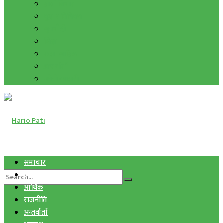
हाम्रो विचार
मुद्रा र विनिमय
सुनचाँदी
शिक्षा
कला साहित्य
अन्तर्वार्ता
फोटो ग्यालरी
समाचार
स्वास्थ्य
आर्थिक
राजनीति
अन्तर्वार्ता