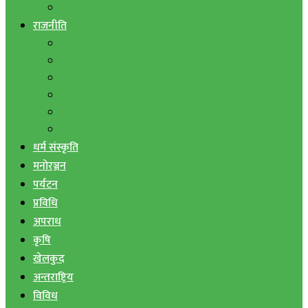
बैंक तथा वित्त
राजनीति
एमाले
नेपाली काङ्ग्रेस
माओवादी
राष्ट्रिय जनमोर्चा
जनता समाजवादी पार्टी
राष्ट्रिय प्रजातन्त्र पार्टी
धर्म संस्कृति
मनोरञ्जन
पर्यटन
प्रविधि
अपराध
कृषि
खेलकुद
अन्तराष्ट्रिय
विविध