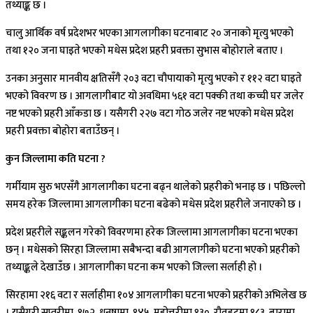
तथ्याङ्क छ ।
चालु आर्थिक वर्ष प्रदेशभर भएका आगलागीका घटनाबाट २० जनाको मृत्यु भएको
तथा १२० जना घाइते भएको मधेस प्रदेश प्रहरी प्रवक्ता सुभास बोहोराले बताए ।
उनका अनुसार मानवीय क्षतिसँगै २०३ वटा चौपायाको मृत्यु भएको र ११२ वटा घाइते
भएको विवरण छ । आगलागीबाट यो अवधिमा ५६१ वटा पक्की तथा कच्ची घर जलेर
नष्ट भएको प्रहरी आँकडा छ । यसैगरी २२७ वटा गोठ जलेर नष्ट भएको मधेस प्रदेश
प्रहरी प्रवक्ता बोहोरा बताउँछन् ।
कुन जिल्लामा कति घटना ?
गर्मीयाम सुरु भएसँगै आगलागीका घटना बढ्न थालेको प्रहरीको भनाइ छ । पछिल्लो
समय हरेक जिल्लामा आगलागीका घटना बढेको मधेस प्रदेश प्रहरीले जनाएको छ ।
प्रदेश प्रहरीले सङ्कलन गरेको विवरणमा हरेक जिल्लामा आगलागीका घटना भएका
छन् । मधेसको सिरहा जिल्लामा सबैभन्दा बढी आगलागीको घटना भएको प्रहरीको
तथ्याङ्कले देखाउँछ । आगलागीका घटना कम भएको जिल्ला सर्लाही हो ।
सिरहामा २१६ वटा र सर्लाहीमा १०४ आगलागीका घटना भएको प्रहरीको अभिलेख छ
। यसैगरी सप्तरीमा १७२, धनुषामा १४५, महोत्तरीमा १३०, रौतहटमा १८३, बारामा