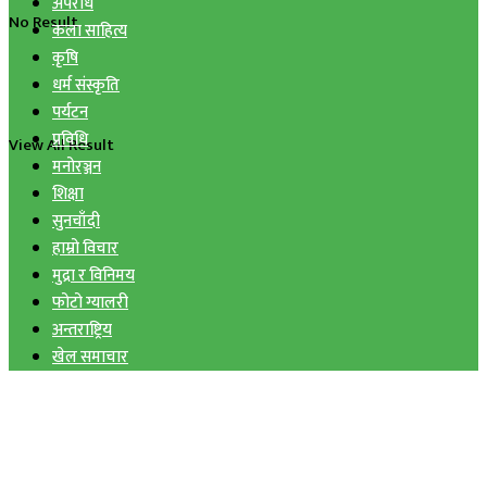
अपराध
No Result
कला साहित्य
कृषि
धर्म संस्कृति
पर्यटन
प्रविधि
View All Result
मनोरञ्जन
शिक्षा
सुनचाँदी
हाम्रो विचार
मुद्रा र विनिमय
फोटो ग्यालरी
अन्तराष्ट्रिय
खेल समाचार