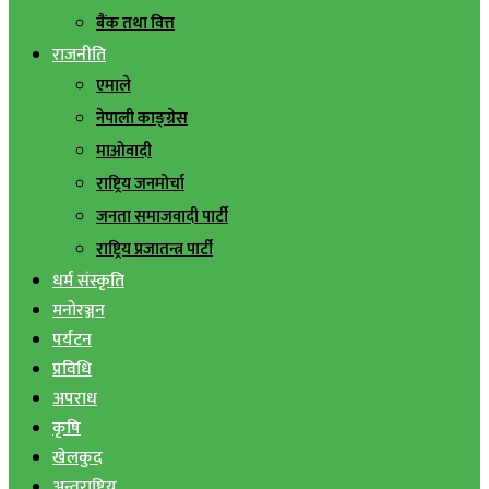
बैंक तथा वित्त
राजनीति
एमाले
नेपाली काङ्ग्रेस
माओवादी
राष्ट्रिय जनमोर्चा
जनता समाजवादी पार्टी
राष्ट्रिय प्रजातन्त्र पार्टी
धर्म संस्कृति
मनोरञ्जन
पर्यटन
प्रविधि
अपराध
कृषि
खेलकुद
अन्तराष्ट्रिय