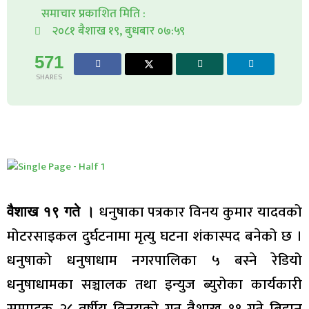
समाचार प्रकाशित मिति :
२०८१ बैशाख १९, बुधबार ०७:५९
571
SHARES
धनुषाका पत्रकार विनय कुमार यादवको
वैशाख १९ गते ।
मोटरसाइकल दुर्घटनामा मृत्यु घटना शंकास्पद बनेको छ ।
धनुषाको धनुषाधाम नगरपालिका ५ बस्ने रेडियो
धनुषाधामका सञ्चालक तथा इन्युज ब्युरोका कार्यकारी
सम्पादक २८ वर्षीय विनयको गत वैशाख ११ गते बिहान