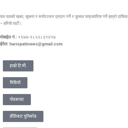
पल पलको खबर, सूचना र मनोरञ्जन प्रदान गर्ने र कुसल पत्रकारिता गर्ने हाम्रो दायित्व
– हरियो पाटी।
मोबाईल नं.:
+९७७-९८५२८३१४१७
ईमेल: hariopatinews@gmail.com
हाम्रो टि.भी.
भिडियो
पोडकास्ट
प्रीतिबाट युनिकोड