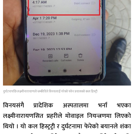
दुर्घटनापछि लक्ष्मीनारायाणले धम्कीदिने विनयलाई गरेको फोन प्रयासको कल हिस्ट्री
विनयसंगै प्रादेशिक अस्पतालमा भर्ना भएका
लक्ष्मीनारायणसित प्रहरीले मोवाइल नियन्त्रणमा लिएको
थियो । यो कल हिस्ट्रट्री र दुर्घटनामा फेरेको बयानले शंका