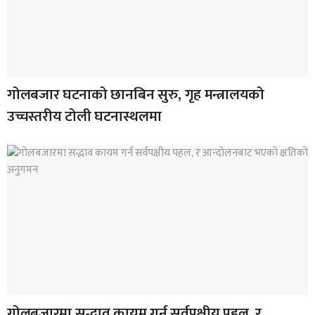
गोलबजार घटनाको छानबिन सुरु, गृह मन्त्रालयको
उच्चस्तरीय टोली घटनास्थलमा
गोलबजारमा सद्भाव कायम गर्न सर्वपक्षीय पहल, र