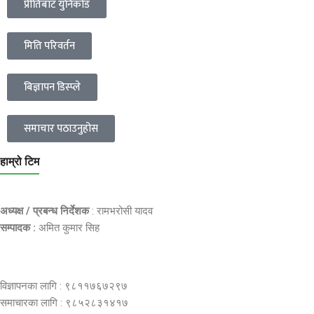
प्रीतिबाट युनिकोड
मिति परिवर्तन
बिज्ञापन डिस्प्ले
समाचार पठाउनुहोस
हाम्रो टिम
अध्यक्ष / प्रबन्ध निर्देशक
: रामभरोसी यादव
सम्पादक :
अमित कुमार सिह
विज्ञापनका लागि : ९८११७६७२९७
समाचारका लागि : ९८५२८३१४१७