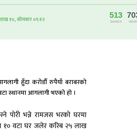
513
70
शाख १०, सोमबार ०९:१२
SHARES
VIEW
गलागी हुँदा करोडौँ रुपैयाँ बराबरको
६ वटा स्थानमा आगलागी भएको हो ।
्ने पोरी भन्ने रामजस भरको घरमा
ित १० वटा घर जलेर करिब २५ लाख
।