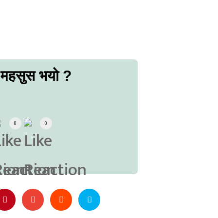
 महसुस भयो ?
0
0