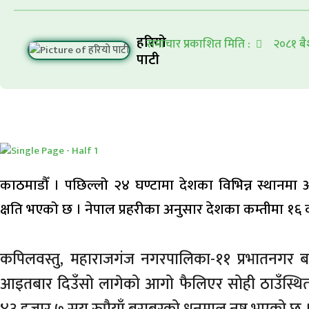
हरियो
समाचार प्रकाशित मिति :
२०८१ बै
पाटी
काठमाडौँ । पछिल्लो २४ घण्टामा देशका विभिन्न स्थानमा आ
क्षति भएको छ । नेपाल प्रहरीका अनुसार देशका कम्तीमा १
कपिलवस्तु, महाराजगंज नगरपालिका-११ प्रभातनगर बस
आइतबार दिउँसो लागेको आगो फैलिएर सोही ठाउँस्थ
४३ हजार ७ सय रुपैयाँ बराबरको धनमाल नष्ट भएको छ 