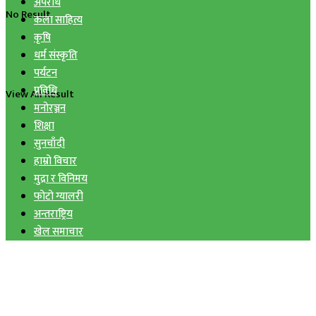
अपराध
No Result
कला साहित्य
कृषि
धर्म संस्कृति
पर्यटन
प्रविधि
View All Result
मनोरञ्जन
शिक्षा
सुनचाँदी
हाम्रो विचार
मुद्रा र विनिमय
फोटो ग्यालरी
अन्तराष्ट्रिय
खेल समाचार