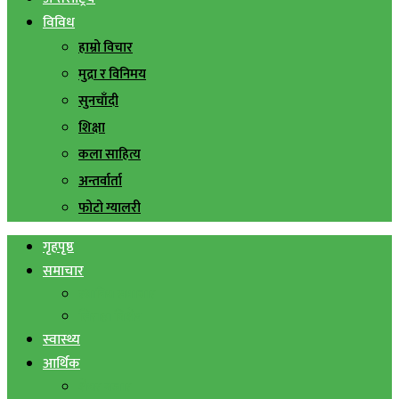
विविध
हाम्रो विचार
मुद्रा र विनिमय
सुनचाँदी
शिक्षा
कला साहित्य
अन्तर्वार्ता
फोटो ग्यालरी
गृहपृष्ठ
समाचार
स्थानिय समाचार
सिराहा बिशेष
स्वास्थ्य
आर्थिक
शेयर बजार