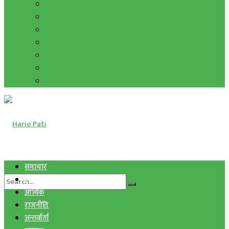
हाम्रो विचार
मुद्रा र विनिमय
सुनचाँदी
शिक्षा
कला साहित्य
अन्तर्वार्ता
फोटो ग्यालरी
समाचार
स्वास्थ्य
आर्थिक
राजनीति
अन्तर्वार्ता