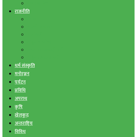
बैंक तथा वित्त
राजनीति
एमाले
नेपाली काङ्ग्रेस
माओवादी
राष्ट्रिय जनमोर्चा
जनता समाजवादी पार्टी
राष्ट्रिय प्रजातन्त्र पार्टी
धर्म संस्कृति
मनोरञ्जन
पर्यटन
प्रविधि
अपराध
कृषि
खेलकुद
अन्तराष्ट्रिय
विविध