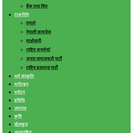
बैंक तथा वित्त
राजनीति
एमाले
नेपाली काङ्ग्रेस
माओवादी
राष्ट्रिय जनमोर्चा
जनता समाजवादी पार्टी
राष्ट्रिय प्रजातन्त्र पार्टी
धर्म संस्कृति
मनोरञ्जन
पर्यटन
प्रविधि
अपराध
कृषि
खेलकुद
अन्तराष्ट्रिय