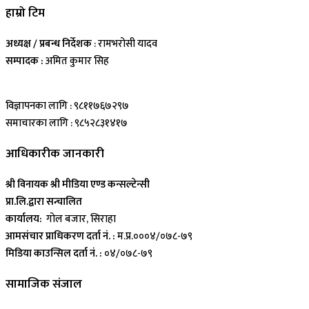
हाम्रो टिम
अध्यक्ष / प्रबन्ध निर्देशक
: रामभरोसी यादव
सम्पादक :
अमित कुमार सिह
विज्ञापनका लागि : ९८११७६७२९७
समाचारका लागि : ९८५२८३१४१७
आधिकारीक जानकारी
श्री विनायक श्री मीडिया एण्ड कन्सल्टेन्सी
प्रा.लि.द्वारा सन्चालित
कार्यालय:
गोल बजार, सिराहा
आमसंचार प्राधिकरण दर्ता नं. :
म.प्र.०००४/०७८-७९
मिडिया काउन्सिल दर्ता नं. :
०४/०७८-७९
सामाजिक संजाल