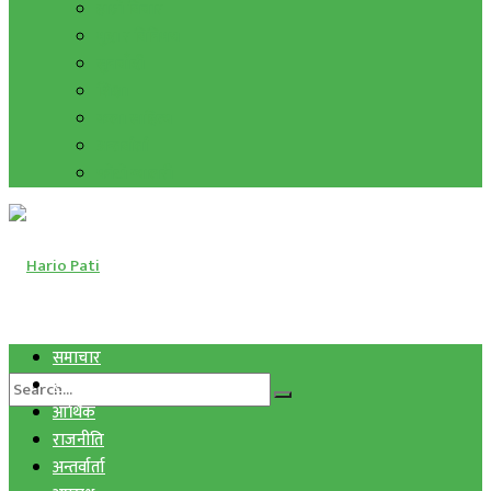
हाम्रो विचार
मुद्रा र विनिमय
सुनचाँदी
शिक्षा
कला साहित्य
अन्तर्वार्ता
फोटो ग्यालरी
समाचार
स्वास्थ्य
आर्थिक
राजनीति
अन्तर्वार्ता