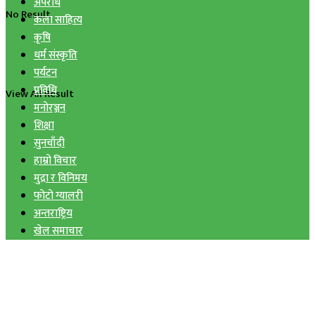
अपराध
No Result
कला साहित्य
कृषि
धर्म संस्कृति
पर्यटन
प्रविधि
View All Result
मनोरञ्जन
शिक्षा
सुनचाँदी
हाम्रो विचार
मुद्रा र विनिमय
फोटो ग्यालरी
अन्तराष्ट्रिय
खेल समाचार