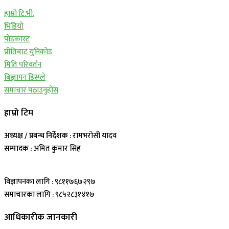
हाम्रो टि.भी.
भिडियो
पोडकास्ट
प्रीतिबाट युनिकोड
मिति परिवर्तन
बिज्ञापन डिस्प्ले
समाचार पठाउनुहोस
हाम्रो टिम
अध्यक्ष / प्रबन्ध निर्देशक
: रामभरोसी यादव
सम्पादक :
अमित कुमार सिह
विज्ञापनका लागि : ९८११७६७२९७
समाचारका लागि : ९८५२८३१४१७
आधिकारीक जानकारी