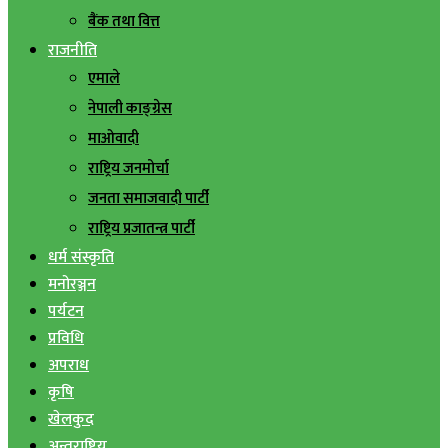
बैंक तथा वित्त
राजनीति
एमाले
नेपाली काङ्ग्रेस
माओवादी
राष्ट्रिय जनमोर्चा
जनता समाजवादी पार्टी
राष्ट्रिय प्रजातन्त्र पार्टी
धर्म संस्कृति
मनोरञ्जन
पर्यटन
प्रविधि
अपराध
कृषि
खेलकुद
अन्तराष्ट्रिय