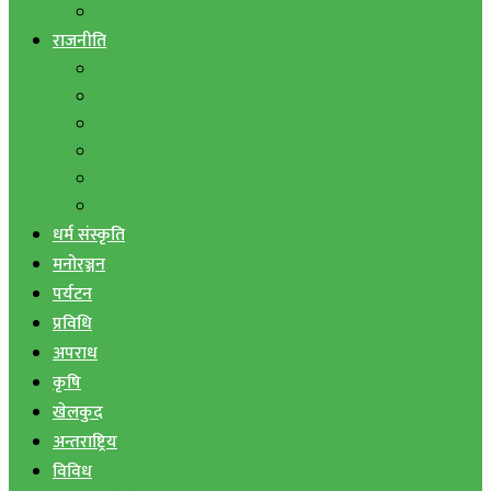
बैंक तथा वित्त
राजनीति
एमाले
नेपाली काङ्ग्रेस
माओवादी
राष्ट्रिय जनमोर्चा
जनता समाजवादी पार्टी
राष्ट्रिय प्रजातन्त्र पार्टी
धर्म संस्कृति
मनोरञ्जन
पर्यटन
प्रविधि
अपराध
कृषि
खेलकुद
अन्तराष्ट्रिय
विविध