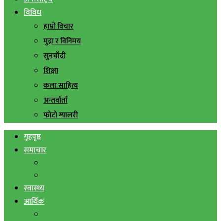
विविध
हाम्रो विचार
मुद्रा र विनिमय
सुनचाँदी
शिक्षा
कला साहित्य
अन्तर्वार्ता
फोटो ग्यालरी
गृहपृष्ठ
समाचार
स्थानिय समाचार
सिराहा बिशेष
स्वास्थ्य
आर्थिक
शेयर बजार