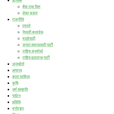
आर्थिक
बैंक तथा वित्त
शेयर बजार
राजनीति
एमाले
नेपाली काङ्ग्रेस
माओवादी
जनता समाजवादी पार्टी
राष्ट्रिय जनमोर्चा
राष्ट्रिय प्रजातन्त्र पार्टी
अन्तर्वार्ता
अपराध
कला साहित्य
कृषि
धर्म संस्कृति
पर्यटन
प्रविधि
मनोरञ्जन