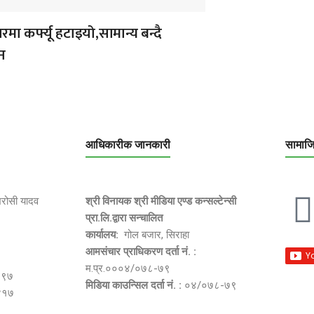
ा कर्फ्यू हटाइयो,सामान्य बन्दै
न
आधिकारीक जानकारी
सामाज
भरोसी यादव
श्री विनायक श्री मीडिया एण्ड कन्सल्टेन्सी
प्रा.लि.द्वारा सन्चालित
कार्यालय:
गोल बजार, सिराहा
आमसंचार प्राधिकरण दर्ता नं. :
म.प्र.०००४/०७८-७९
२९७
मिडिया काउन्सिल दर्ता नं. :
०४/०७८-७९
४१७