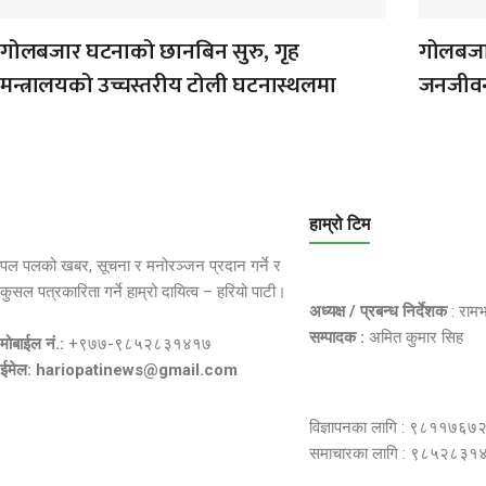
गोलबजार घटनाको छानबिन सुरु, गृह
गोलबजारम
मन्त्रालयको उच्चस्तरीय टोली घटनास्थलमा
जनजीव
हाम्रो टिम
पल पलको खबर, सूचना र मनोरञ्जन प्रदान गर्ने र
कुसल पत्रकारिता गर्ने हाम्रो दायित्व – हरियो पाटी।
अध्यक्ष / प्रबन्ध निर्देशक
: राम
सम्पादक :
अमित कुमार सिह
मोबाईल नं.:
+९७७-९८५२८३१४१७
ईमेल: hariopatinews@gmail.com
विज्ञापनका लागि : ९८११७६७
समाचारका लागि : ९८५२८३१