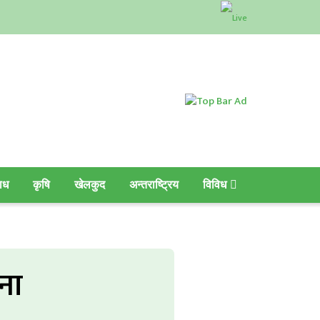
ाध
कृषि
खेलकुद
अन्तराष्ट्रिय
विविध
ना