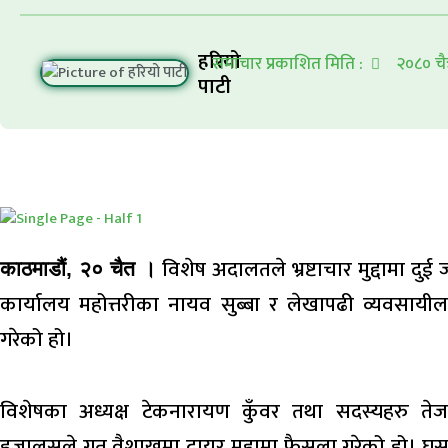
हरियो
समाचार प्रकाशित मिति :
२०८० चै
पाटी
विशेष अदालतले भ्रष्टाचार मुद्दामा 
काठमाडौं, २० चैत ।
कार्यालय महोत्तरीका नायव सुब्बा र लेखापढी व्यवसा
गरेको हो।
विशेषका अध्यक्ष टेकनारायण कुँवर तथा सदस्यहरु तेजन
इजालसले गत वैशाखमा दायर मुद्दामा फैसला गरेको हो। घुस लिइ