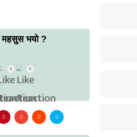
ो महसुस भयो ?
0
0