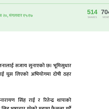
514
70
त्र २०, मंगलवार १५:१७
SHARES
VIEW
दुई जनालाई सजाय सुनाएको छ। भूमिसुधार
यीलाई घुस लिएको अभियोगमा दोषी ठहर
ारायण सिंह राई र रितेन्द्र थापाको
 भ्रष्टाचार गरेको मुद्दामा फैसला गर्दै