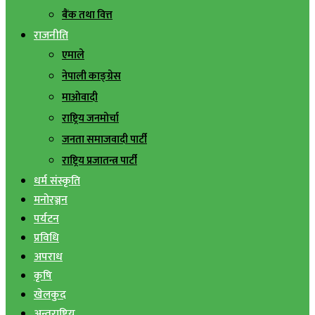
बैंक तथा वित्त
राजनीति
एमाले
नेपाली काङ्ग्रेस
माओवादी
राष्ट्रिय जनमोर्चा
जनता समाजवादी पार्टी
राष्ट्रिय प्रजातन्त्र पार्टी
धर्म संस्कृति
मनोरञ्जन
पर्यटन
प्रविधि
अपराध
कृषि
खेलकुद
अन्तराष्ट्रिय