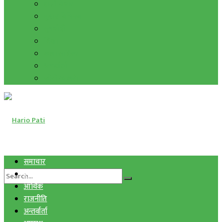
हाम्रो विचार
मुद्रा र विनिमय
सुनचाँदी
शिक्षा
कला साहित्य
अन्तर्वार्ता
फोटो ग्यालरी
समाचार
स्वास्थ्य
आर्थिक
राजनीति
अन्तर्वार्ता