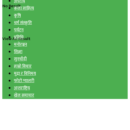
अपराध
No Result
कला साहित्य
कृषि
धर्म संस्कृति
पर्यटन
प्रविधि
View All Result
मनोरञ्जन
शिक्षा
सुनचाँदी
हाम्रो विचार
मुद्रा र विनिमय
फोटो ग्यालरी
अन्तराष्ट्रिय
खेल समाचार