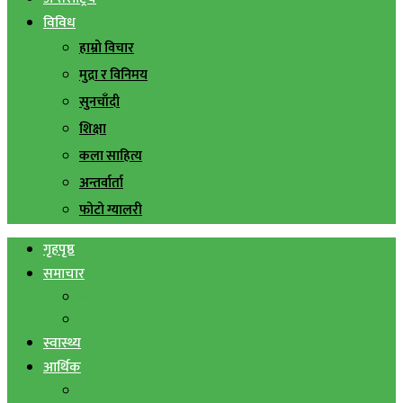
विविध
हाम्रो विचार
मुद्रा र विनिमय
सुनचाँदी
शिक्षा
कला साहित्य
अन्तर्वार्ता
फोटो ग्यालरी
गृहपृष्ठ
समाचार
स्थानिय समाचार
सिराहा बिशेष
स्वास्थ्य
आर्थिक
शेयर बजार