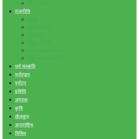
बैंक तथा वित्त
राजनीति
एमाले
नेपाली काङ्ग्रेस
माओवादी
राष्ट्रिय जनमोर्चा
जनता समाजवादी पार्टी
राष्ट्रिय प्रजातन्त्र पार्टी
धर्म संस्कृति
मनोरञ्जन
पर्यटन
प्रविधि
अपराध
कृषि
खेलकुद
अन्तराष्ट्रिय
विविध