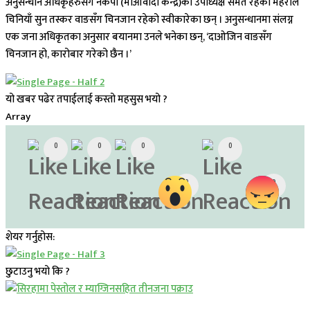
अनुसन्धान अधिकृहरुसँग नेकपा (माओवादी केन्द्र)का उपाध्यक्ष समेत रहेका महराले
चिनियाँ सुन तस्कर वाङसँग चिनजान रहेको स्वीकारेका छन् । अनुसन्धानमा संलग्न
एक जना अधिकृतका अनुसार बयानमा उनले भनेका छन्, ‘दाओजिन वाङसँग
चिनजान हो, कारोबार गरेको छैन ।’
यो खबर पढेर तपाईलाई कस्तो महसुस भयो ?
Array
0
0
0
0
0
0
शेयर गर्नुहोस:
छुटाउनु भयो कि ?
प्रमुख सामाचार