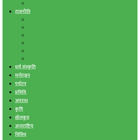
बैंक तथा वित्त
राजनीति
एमाले
नेपाली काङ्ग्रेस
माओवादी
राष्ट्रिय जनमोर्चा
जनता समाजवादी पार्टी
राष्ट्रिय प्रजातन्त्र पार्टी
धर्म संस्कृति
मनोरञ्जन
पर्यटन
प्रविधि
अपराध
कृषि
खेलकुद
अन्तराष्ट्रिय
विविध