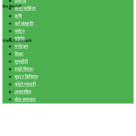
अपराध
No Result
कला साहित्य
कृषि
धर्म संस्कृति
पर्यटन
प्रविधि
View All Result
मनोरञ्जन
शिक्षा
सुनचाँदी
हाम्रो विचार
मुद्रा र विनिमय
फोटो ग्यालरी
अन्तराष्ट्रिय
खेल समाचार