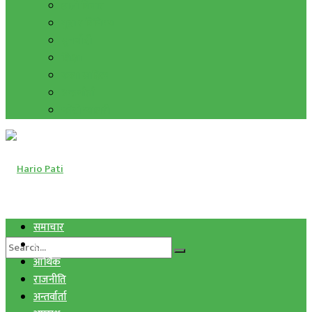
हाम्रो विचार
मुद्रा र विनिमय
सुनचाँदी
शिक्षा
कला साहित्य
अन्तर्वार्ता
फोटो ग्यालरी
समाचार
स्वास्थ्य
आर्थिक
राजनीति
अन्तर्वार्ता