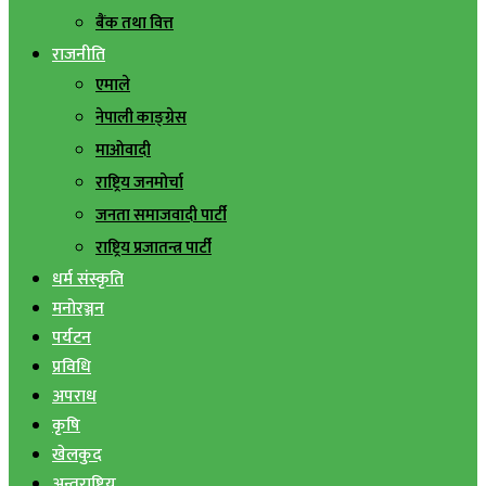
बैंक तथा वित्त
राजनीति
एमाले
नेपाली काङ्ग्रेस
माओवादी
राष्ट्रिय जनमोर्चा
जनता समाजवादी पार्टी
राष्ट्रिय प्रजातन्त्र पार्टी
धर्म संस्कृति
मनोरञ्जन
पर्यटन
प्रविधि
अपराध
कृषि
खेलकुद
अन्तराष्ट्रिय