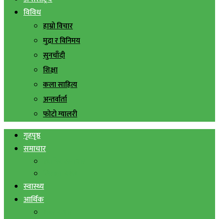
विविध
हाम्रो विचार
मुद्रा र विनिमय
सुनचाँदी
शिक्षा
कला साहित्य
अन्तर्वार्ता
फोटो ग्यालरी
गृहपृष्ठ
समाचार
स्थानिय समाचार
सिराहा बिशेष
स्वास्थ्य
आर्थिक
शेयर बजार