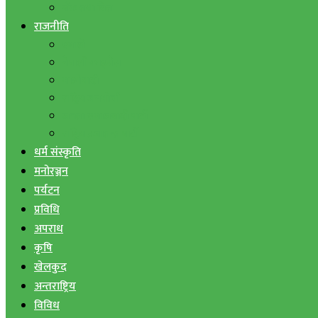
बैंक तथा वित्त
राजनीति
एमाले
नेपाली काङ्ग्रेस
माओवादी
राष्ट्रिय जनमोर्चा
जनता समाजवादी पार्टी
राष्ट्रिय प्रजातन्त्र पार्टी
धर्म संस्कृति
मनोरञ्जन
पर्यटन
प्रविधि
अपराध
कृषि
खेलकुद
अन्तराष्ट्रिय
विविध