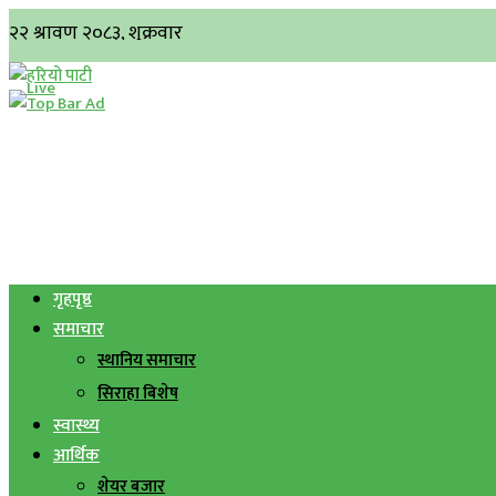
गृहपृष्ठ
समाचार
स्थानिय समाचार
सिराहा बिशेष
स्वास्थ्य
आर्थिक
शेयर बजार