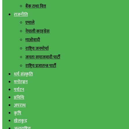
बैंक तथा वित्त
राजनीति
एमाले
नेपाली काङ्ग्रेस
माओवादी
राष्ट्रिय जनमोर्चा
जनता समाजवादी पार्टी
राष्ट्रिय प्रजातन्त्र पार्टी
धर्म संस्कृति
मनोरञ्जन
पर्यटन
प्रविधि
अपराध
कृषि
खेलकुद
अन्तराष्ट्रिय