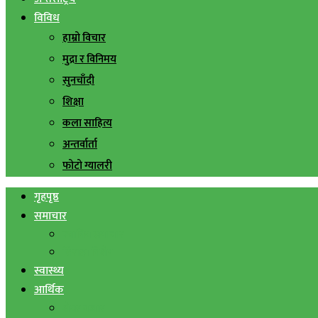
विविध
हाम्रो विचार
मुद्रा र विनिमय
सुनचाँदी
शिक्षा
कला साहित्य
अन्तर्वार्ता
फोटो ग्यालरी
गृहपृष्ठ
समाचार
स्थानिय समाचार
सिराहा बिशेष
स्वास्थ्य
आर्थिक
शेयर बजार