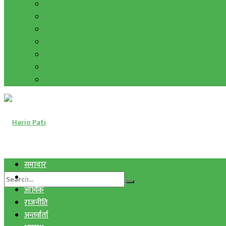
हाम्रो विचार
मुद्रा र विनिमय
सुनचाँदी
शिक्षा
कला साहित्य
अन्तर्वार्ता
फोटो ग्यालरी
समाचार
स्वास्थ्य
आर्थिक
राजनीति
अन्तर्वार्ता