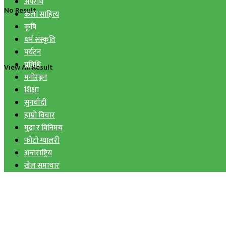
अपराध
No Result
कला साहित्य
कृषि
धर्म संस्कृति
पर्यटन
प्रविधि
View All Result
मनोरञ्जन
शिक्षा
सुनचाँदी
हाम्रो विचार
मुद्रा र विनिमय
फोटो ग्यालरी
अन्तराष्ट्रिय
खेल समाचार