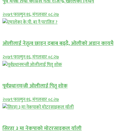
पुर्व मन्त्री तथा काग्रेस नेता राजेन्द्र खरेलको निधन
२०७९ फाल्गुन १६, मंगलवार ०८:२७
एमाले
ओलीलाई नेतृत्व छाड्न दबाब बढ्दै, ओलीको अडान कायमै
२०७९ फाल्गुन १६, मंगलवार ०८:२७
एमाले
पूर्वप्रधानमन्त्री ओलीलाई पितृ शोक
२०७९ फाल्गुन १६, मंगलवार ०८:२७
प्रमुख सामाचार
सिरहा ३ मा नेकपाको मोटरसाइकल र्याली