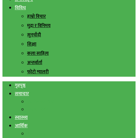
विविध
हाम्रो विचार
मुद्रा र विनिमय
सुनचाँदी
शिक्षा
कला साहित्य
अन्तर्वार्ता
फोटो ग्यालरी
गृहपृष्ठ
समाचार
स्थानिय समाचार
सिराहा बिशेष
स्वास्थ्य
आर्थिक
शेयर बजार