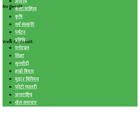
अपराध
No Result
कला साहित्य
कृषि
धर्म संस्कृति
पर्यटन
प्रविधि
View All Result
मनोरञ्जन
शिक्षा
सुनचाँदी
हाम्रो विचार
मुद्रा र विनिमय
फोटो ग्यालरी
अन्तराष्ट्रिय
खेल समाचार