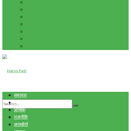
हाम्रो विचार
मुद्रा र विनिमय
सुनचाँदी
शिक्षा
कला साहित्य
अन्तर्वार्ता
फोटो ग्यालरी
समाचार
स्वास्थ्य
आर्थिक
राजनीति
अन्तर्वार्ता