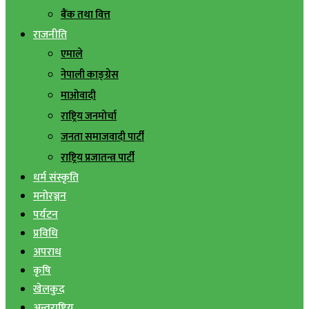
बैंक तथा वित्त
राजनीति
एमाले
नेपाली काङ्ग्रेस
माओवादी
राष्ट्रिय जनमोर्चा
जनता समाजवादी पार्टी
राष्ट्रिय प्रजातन्त्र पार्टी
धर्म संस्कृति
मनोरञ्जन
पर्यटन
प्रविधि
अपराध
कृषि
खेलकुद
अन्तराष्ट्रिय