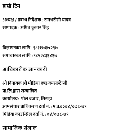
हाम्रो टिम
अध्यक्ष / प्रबन्ध निर्देशक
: रामभरोसी यादव
सम्पादक :
अमित कुमार सिह
विज्ञापनका लागि : ९८११७६७२९७
समाचारका लागि : ९८५२८३१४१७
आधिकारीक जानकारी
श्री विनायक श्री मीडिया एण्ड कन्सल्टेन्सी
प्रा.लि.द्वारा सन्चालित
कार्यालय:
गोल बजार, सिराहा
आमसंचार प्राधिकरण दर्ता नं. :
म.प्र.०००४/०७८-७९
मिडिया काउन्सिल दर्ता नं. :
०४/०७८-७९
सामाजिक संजाल