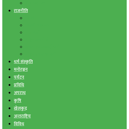
बैंक तथा वित्त
राजनीति
एमाले
नेपाली काङ्ग्रेस
माओवादी
राष्ट्रिय जनमोर्चा
जनता समाजवादी पार्टी
राष्ट्रिय प्रजातन्त्र पार्टी
धर्म संस्कृति
मनोरञ्जन
पर्यटन
प्रविधि
अपराध
कृषि
खेलकुद
अन्तराष्ट्रिय
विविध