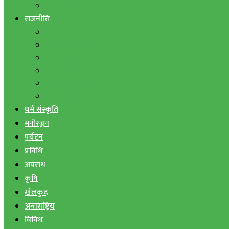
बैंक तथा वित्त
राजनीति
एमाले
नेपाली काङ्ग्रेस
माओवादी
राष्ट्रिय जनमोर्चा
जनता समाजवादी पार्टी
राष्ट्रिय प्रजातन्त्र पार्टी
धर्म संस्कृति
मनोरञ्जन
पर्यटन
प्रविधि
अपराध
कृषि
खेलकुद
अन्तराष्ट्रिय
विविध