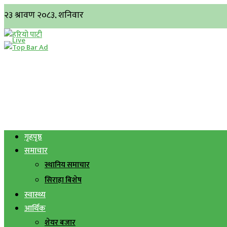
गृहपृष्ठ
समाचार
स्थानिय समाचार
सिराहा बिशेष
स्वास्थ्य
आर्थिक
शेयर बजार