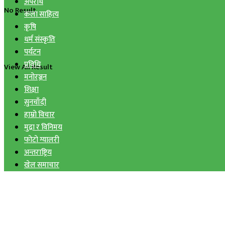
अपराध
No Result
कला साहित्य
कृषि
धर्म संस्कृति
पर्यटन
प्रविधि
View All Result
मनोरञ्जन
शिक्षा
सुनचाँदी
हाम्रो विचार
मुद्रा र विनिमय
फोटो ग्यालरी
अन्तराष्ट्रिय
खेल समाचार