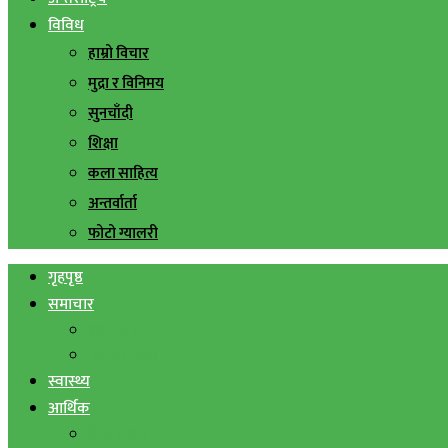
विविध
हाम्रो विचार
मुद्रा र विनिमय
सुनचाँदी
शिक्षा
कला साहित्य
अन्तर्वार्ता
फोटो ग्यालरी
गृहपृष्ठ
समाचार
स्थानिय समाचार
सिराहा बिशेष
स्वास्थ्य
आर्थिक
शेयर बजार