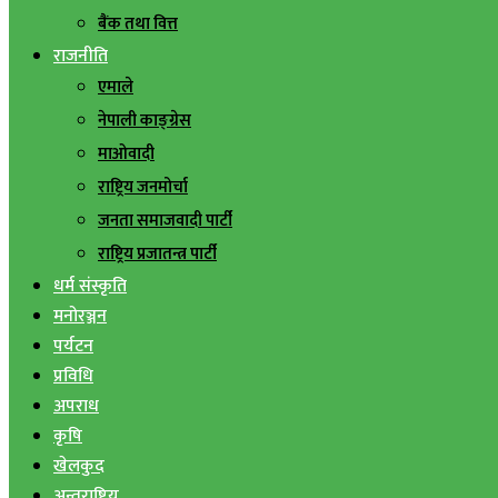
बैंक तथा वित्त
राजनीति
एमाले
नेपाली काङ्ग्रेस
माओवादी
राष्ट्रिय जनमोर्चा
जनता समाजवादी पार्टी
राष्ट्रिय प्रजातन्त्र पार्टी
धर्म संस्कृति
मनोरञ्जन
पर्यटन
प्रविधि
अपराध
कृषि
खेलकुद
अन्तराष्ट्रिय