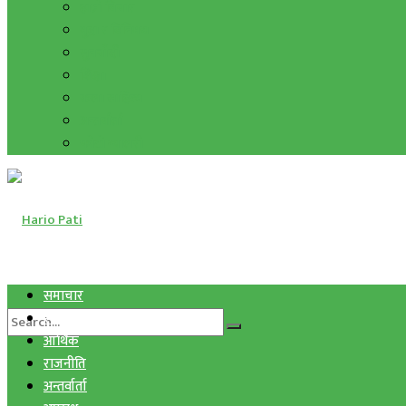
हाम्रो विचार
मुद्रा र विनिमय
सुनचाँदी
शिक्षा
कला साहित्य
अन्तर्वार्ता
फोटो ग्यालरी
समाचार
स्वास्थ्य
आर्थिक
राजनीति
अन्तर्वार्ता