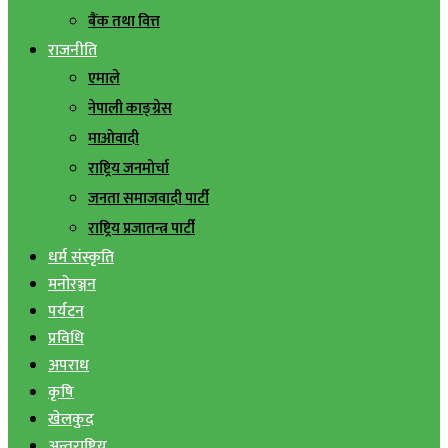
बैंक तथा वित्त
राजनीति
एमाले
नेपाली काङ्ग्रेस
माओवादी
राष्ट्रिय जनमोर्चा
जनता समाजवादी पार्टी
राष्ट्रिय प्रजातन्त्र पार्टी
धर्म संस्कृति
मनोरञ्जन
पर्यटन
प्रविधि
अपराध
कृषि
खेलकुद
अन्तराष्ट्रिय