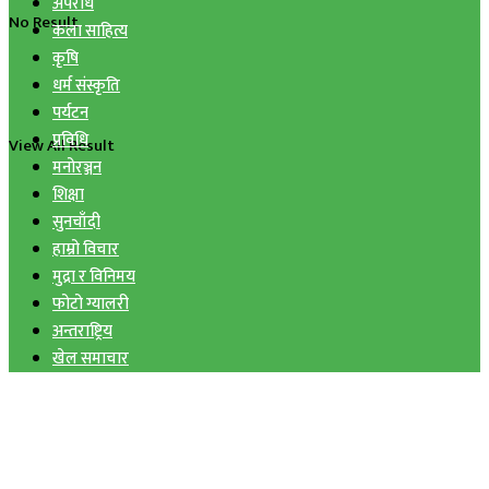
अपराध
No Result
कला साहित्य
कृषि
धर्म संस्कृति
पर्यटन
प्रविधि
View All Result
मनोरञ्जन
शिक्षा
सुनचाँदी
हाम्रो विचार
मुद्रा र विनिमय
फोटो ग्यालरी
अन्तराष्ट्रिय
खेल समाचार