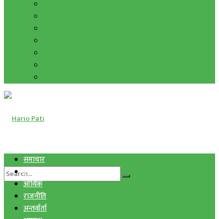
हाम्रो विचार
मुद्रा र विनिमय
सुनचाँदी
शिक्षा
कला साहित्य
अन्तर्वार्ता
फोटो ग्यालरी
समाचार
स्वास्थ्य
आर्थिक
राजनीति
अन्तर्वार्ता