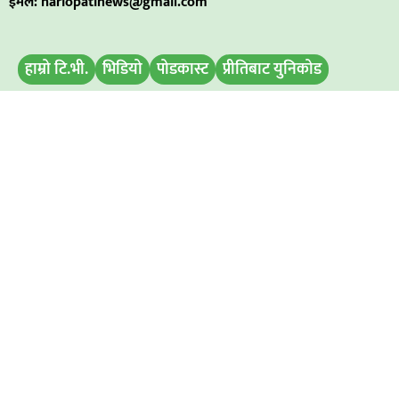
ईमेल: hariopatinews@gmail.com
हाम्रो टि.भी.
भिडियो
पोडकास्ट
प्रीतिबाट युनिकोड
मिति परिवर्तन
बिज्ञापन डिस्प्ले
समाचार पठाउनुहोस
हाम्रो टिम
अध्यक्ष / प्रबन्ध निर्देशक
: रामभरोसी यादव
सम्पादक :
अमित कुमार सिह
विज्ञापनका लागि : ९८११७६७२९७
समाचारका लागि : ९८५२८३१४१७