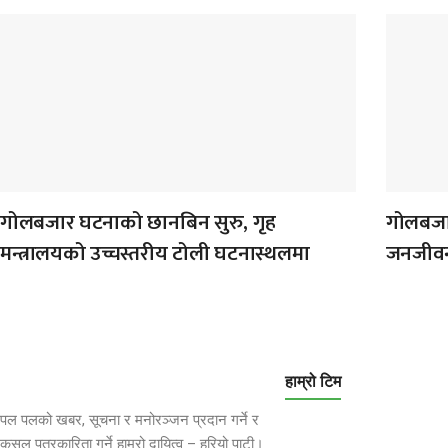
गोलबजार घटनाको छानबिन सुरु, गृह
गोलबजारम
मन्त्रालयको उच्चस्तरीय टोली घटनास्थलमा
जनजीव
हाम्रो टिम
पल पलको खबर, सूचना र मनोरञ्जन प्रदान गर्ने र
कुसल पत्रकारिता गर्ने हाम्रो दायित्व – हरियो पाटी।