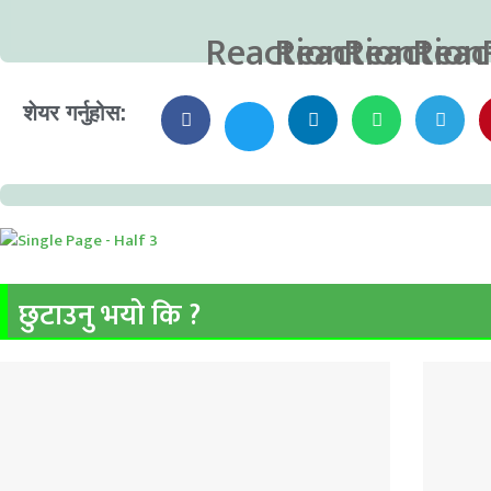
शेयर गर्नुहोस:
छुटाउनु भयो कि ?