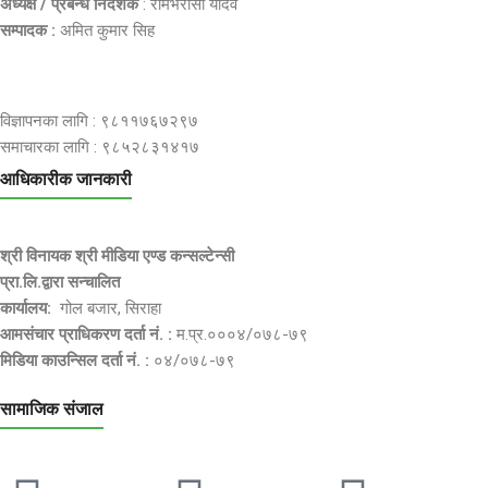
अध्यक्ष / प्रबन्ध निर्देशक
: रामभरोसी यादव
सम्पादक :
अमित कुमार सिह
विज्ञापनका लागि : ९८११७६७२९७
समाचारका लागि : ९८५२८३१४१७
आधिकारीक जानकारी
श्री विनायक श्री मीडिया एण्ड कन्सल्टेन्सी
प्रा.लि.द्वारा सन्चालित
कार्यालय:
गोल बजार, सिराहा
आमसंचार प्राधिकरण दर्ता नं. :
म.प्र.०००४/०७८-७९
मिडिया काउन्सिल दर्ता नं. :
०४/०७८-७९
सामाजिक संजाल