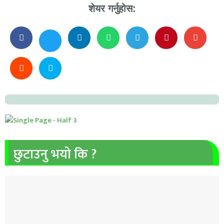
शेयर गर्नुहोस:
छुटाउनु भयो कि ?