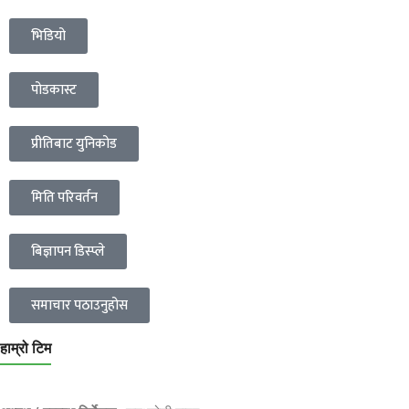
भिडियो
पोडकास्ट
प्रीतिबाट युनिकोड
मिति परिवर्तन
बिज्ञापन डिस्प्ले
समाचार पठाउनुहोस
हाम्रो टिम