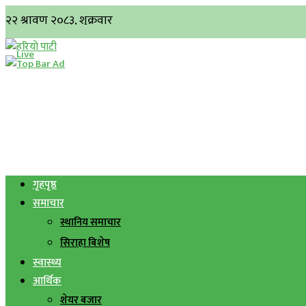
गृहपृष्ठ
समाचार
स्थानिय समाचार
सिराहा बिशेष
स्वास्थ्य
आर्थिक
शेयर बजार