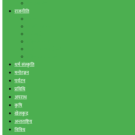
बैंक तथा वित्त
राजनीति
एमाले
नेपाली काङ्ग्रेस
माओवादी
राष्ट्रिय जनमोर्चा
जनता समाजवादी पार्टी
राष्ट्रिय प्रजातन्त्र पार्टी
धर्म संस्कृति
मनोरञ्जन
पर्यटन
प्रविधि
अपराध
कृषि
खेलकुद
अन्तराष्ट्रिय
विविध