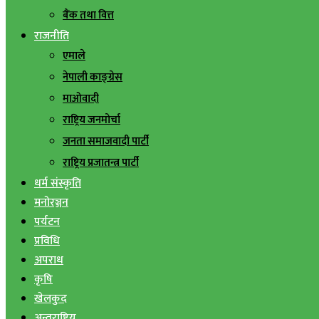
बैंक तथा वित्त
राजनीति
एमाले
नेपाली काङ्ग्रेस
माओवादी
राष्ट्रिय जनमोर्चा
जनता समाजवादी पार्टी
राष्ट्रिय प्रजातन्त्र पार्टी
धर्म संस्कृति
मनोरञ्जन
पर्यटन
प्रविधि
अपराध
कृषि
खेलकुद
अन्तराष्ट्रिय