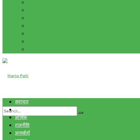
हाम्रो विचार
मुद्रा र विनिमय
सुनचाँदी
शिक्षा
कला साहित्य
अन्तर्वार्ता
फोटो ग्यालरी
समाचार
स्वास्थ्य
आर्थिक
राजनीति
अन्तर्वार्ता