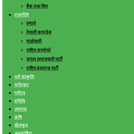
बैंक तथा वित्त
राजनीति
एमाले
नेपाली काङ्ग्रेस
माओवादी
राष्ट्रिय जनमोर्चा
जनता समाजवादी पार्टी
राष्ट्रिय प्रजातन्त्र पार्टी
धर्म संस्कृति
मनोरञ्जन
पर्यटन
प्रविधि
अपराध
कृषि
खेलकुद
अन्तराष्ट्रिय