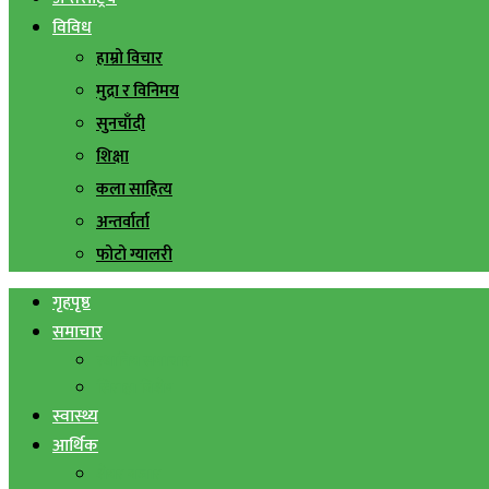
विविध
हाम्रो विचार
मुद्रा र विनिमय
सुनचाँदी
शिक्षा
कला साहित्य
अन्तर्वार्ता
फोटो ग्यालरी
गृहपृष्ठ
समाचार
स्थानिय समाचार
सिराहा बिशेष
स्वास्थ्य
आर्थिक
शेयर बजार