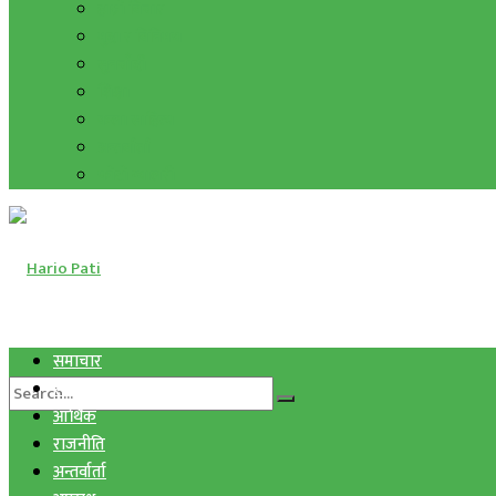
हाम्रो विचार
मुद्रा र विनिमय
सुनचाँदी
शिक्षा
कला साहित्य
अन्तर्वार्ता
फोटो ग्यालरी
समाचार
स्वास्थ्य
आर्थिक
राजनीति
अन्तर्वार्ता