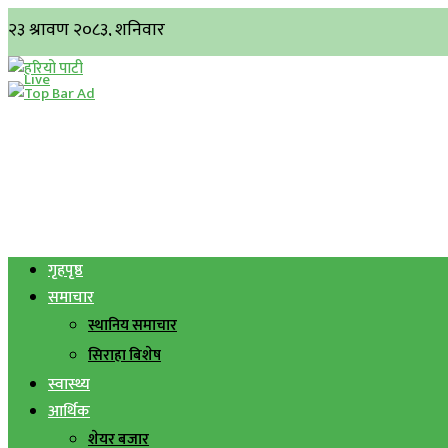
गृहपृष्ठ
समाचार
स्थानिय समाचार
सिराहा बिशेष
स्वास्थ्य
आर्थिक
शेयर बजार