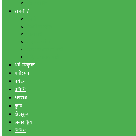
बैंक तथा वित्त
राजनीति
एमाले
नेपाली काङ्ग्रेस
माओवादी
राष्ट्रिय जनमोर्चा
जनता समाजवादी पार्टी
राष्ट्रिय प्रजातन्त्र पार्टी
धर्म संस्कृति
मनोरञ्जन
पर्यटन
प्रविधि
अपराध
कृषि
खेलकुद
अन्तराष्ट्रिय
विविध