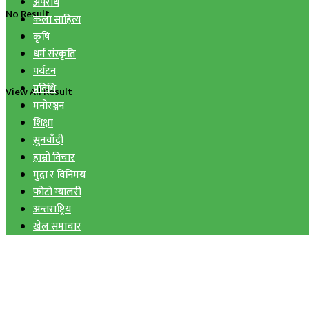
अपराध
No Result
कला साहित्य
कृषि
धर्म संस्कृति
पर्यटन
प्रविधि
View All Result
मनोरञ्जन
शिक्षा
सुनचाँदी
हाम्रो विचार
मुद्रा र विनिमय
फोटो ग्यालरी
अन्तराष्ट्रिय
खेल समाचार