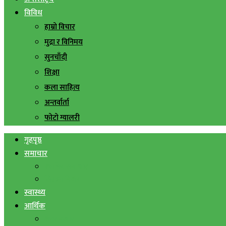
विविध
हाम्रो विचार
मुद्रा र विनिमय
सुनचाँदी
शिक्षा
कला साहित्य
अन्तर्वार्ता
फोटो ग्यालरी
गृहपृष्ठ
समाचार
स्थानिय समाचार
सिराहा बिशेष
स्वास्थ्य
आर्थिक
शेयर बजार