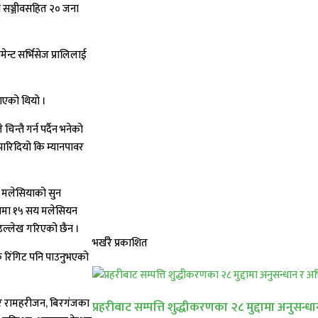
का सञ्जीवसहित २० जना
न्ट सर्भिसेज प्रालिलाई
ताएको थियो ।
िन्तै गर्न पर्दैन भनेको
ा पारिदियो कि म्यानपावर
ि मलेसियाको सुन
्रमा १५ सय मलेसियन
 उल्लेख गरिएको छैन ।
भर्खरै प्रकाशित
 रिंगिट पनि पाउनुभएको
्वर रामहरीजन, बिरगंजका
प्रहरीबाट सम्पत्ति शुद्धीकरणका २८ मुद्दामा अनुसन