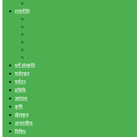
बैंक तथा वित्त
राजनीति
एमाले
नेपाली काङ्ग्रेस
माओवादी
राष्ट्रिय जनमोर्चा
जनता समाजवादी पार्टी
राष्ट्रिय प्रजातन्त्र पार्टी
धर्म संस्कृति
मनोरञ्जन
पर्यटन
प्रविधि
अपराध
कृषि
खेलकुद
अन्तराष्ट्रिय
विविध