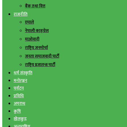
बैंक तथा वित्त
राजनीति
एमाले
नेपाली काङ्ग्रेस
माओवादी
राष्ट्रिय जनमोर्चा
जनता समाजवादी पार्टी
राष्ट्रिय प्रजातन्त्र पार्टी
धर्म संस्कृति
मनोरञ्जन
पर्यटन
प्रविधि
अपराध
कृषि
खेलकुद
अन्तराष्ट्रिय