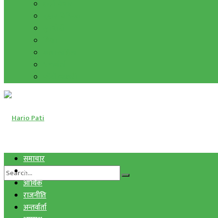
हाम्रो विचार
मुद्रा र विनिमय
सुनचाँदी
शिक्षा
कला साहित्य
अन्तर्वार्ता
फोटो ग्यालरी
समाचार
स्वास्थ्य
आर्थिक
राजनीति
अन्तर्वार्ता