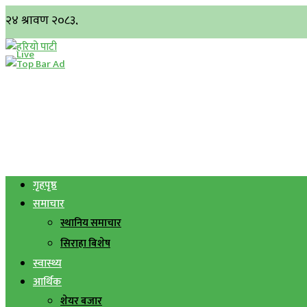
गृहपृष्ठ
समाचार
स्थानिय समाचार
सिराहा बिशेष
स्वास्थ्य
आर्थिक
शेयर बजार