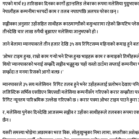
गएको मार्च १३ तारिखका दिनका कार्गो ह्यान्डलिङ लेबरका रूपमा मलेसिया पुग्नुभए
नेपालीहरू कम्पनीमा भरपर्दो काम र तलब नपाएपछि अलपत्र परेका छन् ।
सञ्जीवका अनुसार उहाँसहित साथीहरू काठमाण्डौको बसुन्धारामा रहेको क्रियटिभ प्लेसमे
तीनदेखि चार लाख रुपैयाँ बुझाएर मलेसिया जानुभएको हो ।
जाने बेलामा म्यानपावरले तीन हजार देखि ३५ सय रिंगिटसम्म महिनाको कमाइ हुने ब
‘ओभर टाइम हुन्छ, राम्रो काम गर्‍यो भने टिप्स हुन्छ भाइहरू काम र कमाइको तिमीहरूले च
थियो’ म्यानपावरको भनाई सम्झँदै सञ्जीव भन्नुहुन्छ ‘यहाँ यस्तो ठाउँमा सप्लाई कम्पनीम
सम्झँदा त मनमा रिसको आगो बल्छ ।’
म्यानपावरले ३५ सय मलेसियन रिंगिट तलब हुने भनेर उहाँहरूलाई प्रलोभन देखाए पन
लजिस्टिक सर्भिस एसडिएन बिएसडी मलेसिया कम्पनीसँग गरिएको करार सम्झौता पत
रिंगिट न्यूनतम पारिश्रमिक उल्लेख गरिएको छ । करार पत्रमा ओभर टाइम पाउने कुरा
र, मलेसिया पुगेका दिनदेखि आजसम्म सञ्जीव र उहाँका साथीहरूले तलबका रूपमा एक
छैन ।
यसरी समस्या भोग्नेमा अछामका भरत विक, सोलुखुम्बुका निमा लामा, सप्तरीका अशेश