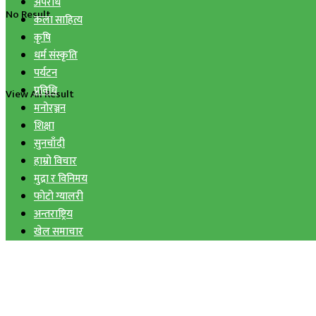
अपराध
No Result
कला साहित्य
कृषि
धर्म संस्कृति
पर्यटन
प्रविधि
View All Result
मनोरञ्जन
शिक्षा
सुनचाँदी
हाम्रो विचार
मुद्रा र विनिमय
फोटो ग्यालरी
अन्तराष्ट्रिय
खेल समाचार