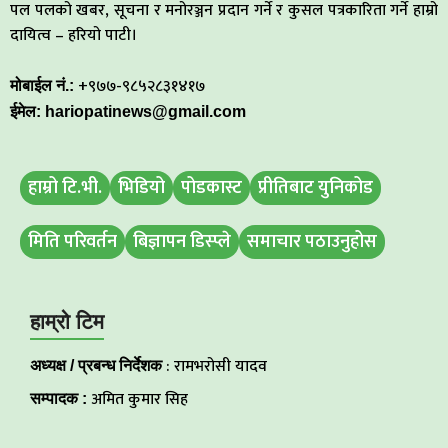
पल पलको खबर, सूचना र मनोरञ्जन प्रदान गर्ने र कुसल पत्रकारिता गर्ने हाम्रो
दायित्व – हरियो पाटी।
+९७७-९८५२८३१४१७
मोबाईल नं.:
ईमेल: hariopatinews@gmail.com
हाम्रो टि.भी.
भिडियो
पोडकास्ट
प्रीतिबाट युनिकोड
मिति परिवर्तन
बिज्ञापन डिस्प्ले
समाचार पठाउनुहोस
हाम्रो टिम
: रामभरोसी यादव
अध्यक्ष / प्रबन्ध निर्देशक
अमित कुमार सिह
सम्पादक :