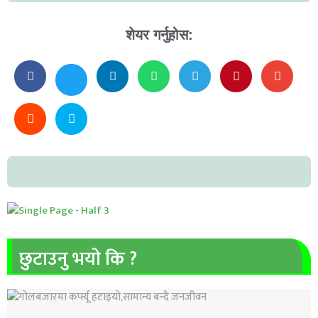
शेयर गर्नुहोस:
छुटाउनु भयो कि ?