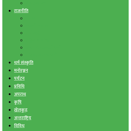
बैंक तथा वित्त
राजनीति
एमाले
नेपाली काङ्ग्रेस
माओवादी
राष्ट्रिय जनमोर्चा
जनता समाजवादी पार्टी
राष्ट्रिय प्रजातन्त्र पार्टी
धर्म संस्कृति
मनोरञ्जन
पर्यटन
प्रविधि
अपराध
कृषि
खेलकुद
अन्तराष्ट्रिय
विविध