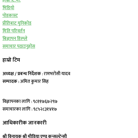
हाम्रो टि.भी.
भिडियो
पोडकास्ट
प्रीतिबाट युनिकोड
मिति परिवर्तन
बिज्ञापन डिस्प्ले
समाचार पठाउनुहोस
हाम्रो टिम
अध्यक्ष / प्रबन्ध निर्देशक
: रामभरोसी यादव
सम्पादक :
अमित कुमार सिह
विज्ञापनका लागि : ९८११७६७२९७
समाचारका लागि : ९८५२८३१४१७
आधिकारीक जानकारी
श्री विनायक श्री मीडिया एण्ड कन्सल्टेन्सी