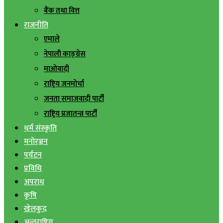
बैंक तथा वित्त
राजनीति
एमाले
नेपाली काङ्ग्रेस
माओवादी
राष्ट्रिय जनमोर्चा
जनता समाजवादी पार्टी
राष्ट्रिय प्रजातन्त्र पार्टी
धर्म संस्कृति
मनोरञ्जन
पर्यटन
प्रविधि
अपराध
कृषि
खेलकुद
अन्तराष्ट्रिय