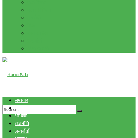
हाम्रो विचार
मुद्रा र विनिमय
सुनचाँदी
शिक्षा
कला साहित्य
अन्तर्वार्ता
फोटो ग्यालरी
समाचार
स्वास्थ्य
आर्थिक
राजनीति
अन्तर्वार्ता