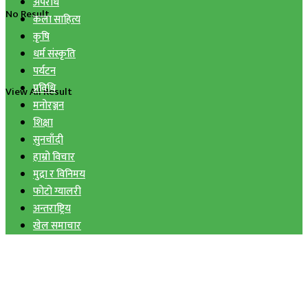
अपराध
No Result
कला साहित्य
कृषि
धर्म संस्कृति
पर्यटन
प्रविधि
View All Result
मनोरञ्जन
शिक्षा
सुनचाँदी
हाम्रो विचार
मुद्रा र विनिमय
फोटो ग्यालरी
अन्तराष्ट्रिय
खेल समाचार