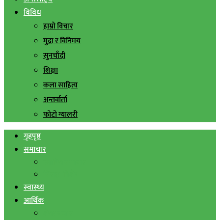
विविध
हाम्रो विचार
मुद्रा र विनिमय
सुनचाँदी
शिक्षा
कला साहित्य
अन्तर्वार्ता
फोटो ग्यालरी
गृहपृष्ठ
समाचार
स्थानिय समाचार
सिराहा बिशेष
स्वास्थ्य
आर्थिक
शेयर बजार