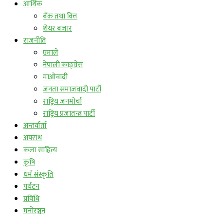
आर्थिक
बैंक तथा वित्त
शेयर बजार
राजनीति
एमाले
नेपाली काङ्ग्रेस
माओवादी
जनता समाजवादी पार्टी
राष्ट्रिय जनमोर्चा
राष्ट्रिय प्रजातन्त्र पार्टी
अन्तर्वार्ता
अपराध
कला साहित्य
कृषि
धर्म संस्कृति
पर्यटन
प्रविधि
मनोरञ्जन