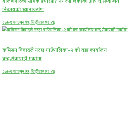
गोलबजारको भ्रामक प्रचारप्रति नगरपालिकाको आपत्ति,सम्बन्धित
निकायको ध्यानाकर्षण
२०७९ फाल्गुन ११, बिहीबार १२:४६
प्रमुख सामाचार
कमिसन विवादले नरहा गाउँपालिका–२ को वडा कार्यालय
बन्द,सेवाग्राही मर्कामा
२०७९ फाल्गुन ११, बिहीबार १२:४६