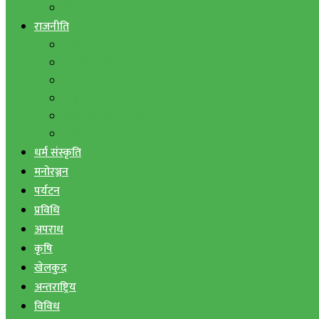
बैंक तथा वित्त
राजनीति
एमाले
नेपाली काङ्ग्रेस
माओवादी
राष्ट्रिय जनमोर्चा
जनता समाजवादी पार्टी
राष्ट्रिय प्रजातन्त्र पार्टी
धर्म संस्कृति
मनोरञ्जन
पर्यटन
प्रविधि
अपराध
कृषि
खेलकुद
अन्तराष्ट्रिय
विविध