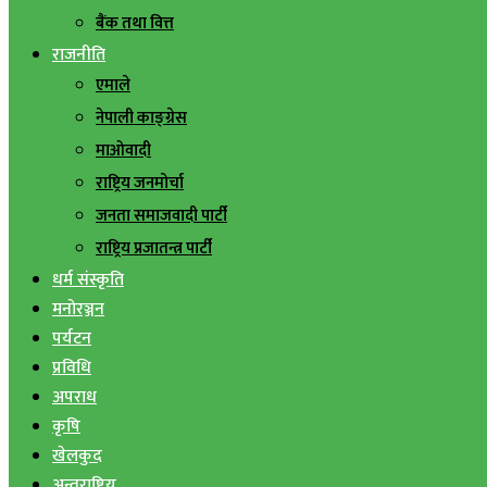
बैंक तथा वित्त
राजनीति
एमाले
नेपाली काङ्ग्रेस
माओवादी
राष्ट्रिय जनमोर्चा
जनता समाजवादी पार्टी
राष्ट्रिय प्रजातन्त्र पार्टी
धर्म संस्कृति
मनोरञ्जन
पर्यटन
प्रविधि
अपराध
कृषि
खेलकुद
अन्तराष्ट्रिय