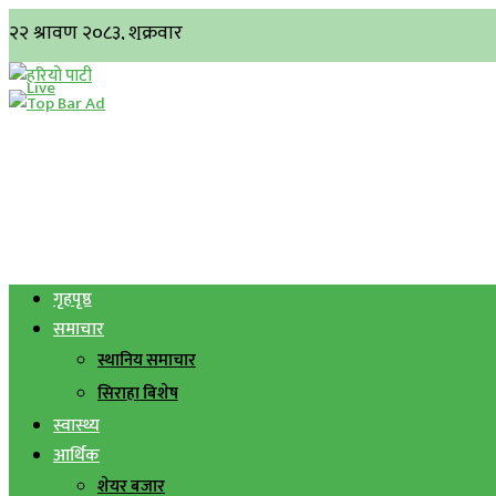
गृहपृष्ठ
समाचार
स्थानिय समाचार
सिराहा बिशेष
स्वास्थ्य
आर्थिक
शेयर बजार