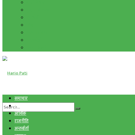
हाम्रो विचार
मुद्रा र विनिमय
सुनचाँदी
शिक्षा
कला साहित्य
अन्तर्वार्ता
फोटो ग्यालरी
समाचार
स्वास्थ्य
आर्थिक
राजनीति
अन्तर्वार्ता