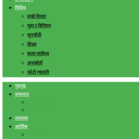
विविध
हाम्रो विचार
मुद्रा र विनिमय
सुनचाँदी
शिक्षा
कला साहित्य
अन्तर्वार्ता
फोटो ग्यालरी
गृहपृष्ठ
समाचार
स्थानिय समाचार
सिराहा बिशेष
स्वास्थ्य
आर्थिक
शेयर बजार