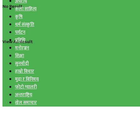
अपराध
No Result
कला साहित्य
कृषि
धर्म संस्कृति
पर्यटन
प्रविधि
View All Result
मनोरञ्जन
शिक्षा
सुनचाँदी
हाम्रो विचार
मुद्रा र विनिमय
फोटो ग्यालरी
अन्तराष्ट्रिय
खेल समाचार