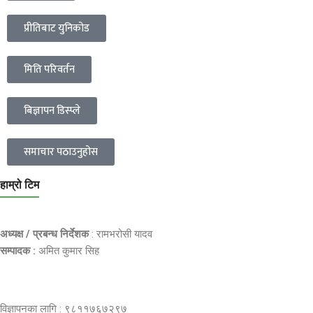
प्रीतिबाट युनिकोड
मिति परिवर्तन
बिज्ञापन डिस्प्ले
समाचार पठाउनुहोस
हाम्रो टिम
अध्यक्ष / प्रबन्ध निर्देशक
: रामभरोसी यादव
सम्पादक :
अमित कुमार सिह
विज्ञापनका लागि : ९८११७६७२९७