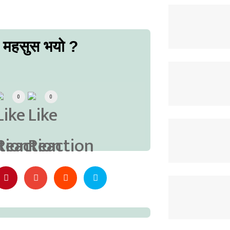
ो महसुस भयो ?
0
0