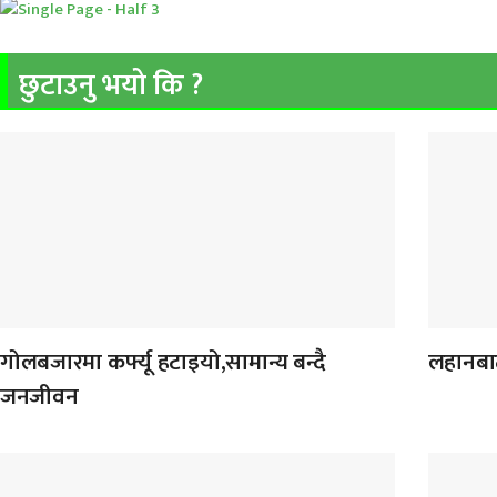
छुटाउनु भयो कि ?
गोलबजारमा कर्फ्यू हटाइयो,सामान्य बन्दै
लहानबाट
जनजीवन