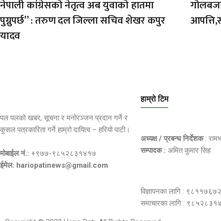
नेपाली कांग्रेसको नेतृत्व अब युवाको हातमा
गोलबजार
पुग्नुपर्छ” : तरुण दल जिल्ला सचिव शेखर कपुर
आपत्ति,
यादव
हाम्रो टिम
पल पलको खबर, सूचना र मनोरञ्जन प्रदान गर्ने र
कुसल पत्रकारिता गर्ने हाम्रो दायित्व – हरियो पाटी।
अध्यक्ष / प्रबन्ध निर्देशक
: राम
सम्पादक :
अमित कुमार सिह
मोबाईल नं.:
+९७७-९८५२८३१४१७
ईमेल: hariopatinews@gmail.com
विज्ञापनका लागि : ९८११७६७
समाचारका लागि : ९८५२८३१