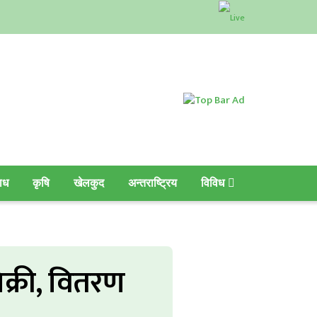
ाध
कृषि
खेलकुद
अन्तराष्ट्रिय
विविध
िक्री, वितरण