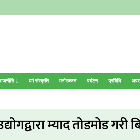
राजनीति
धर्म संस्कृति
मनोरञ्जन
पर्यटन
प्रविधि
अपर
्योगद्वारा म्याद तोडमोड गरी ब