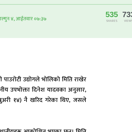
535
73
ाल्गुन ४, आईतवार ०७:३७
SHARES
VIEW
 पाउरोटी उद्योगले भोलिको मिति राखेर
ानीय उपभोक्ता दिनेश यादवका अनुसार,
्रुअरी १४) नै खरिद गरेका थिए, जसले
्दै स्थानीयहरू आक्रोशित भएका छन्। मिति