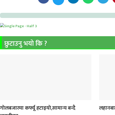
छुटाउनु भयो कि ?
गोलबजारमा कर्फ्यू हटाइयो,सामान्य बन्दै
लहानबाट