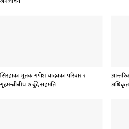
जनजीवन
सिरहाका मृतक गणेश यादवका परिवार र
आन्तरि
गृहमन्त्रीबीच ७ बुँदे सहमति
अधिकृत