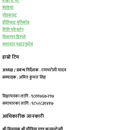
हाम्रो टि.भी.
भिडियो
पोडकास्ट
प्रीतिबाट युनिकोड
मिति परिवर्तन
बिज्ञापन डिस्प्ले
समाचार पठाउनुहोस
हाम्रो टिम
अध्यक्ष / प्रबन्ध निर्देशक
: रामभरोसी यादव
सम्पादक :
अमित कुमार सिह
विज्ञापनका लागि : ९८११७६७२९७
समाचारका लागि : ९८५२८३१४१७
आधिकारीक जानकारी
श्री विनायक श्री मीडिया एण्ड कन्सल्टेन्सी