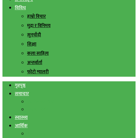
विविध
हाम्रो विचार
मुद्रा र विनिमय
सुनचाँदी
शिक्षा
कला साहित्य
अन्तर्वार्ता
फोटो ग्यालरी
गृहपृष्ठ
समाचार
स्थानिय समाचार
सिराहा बिशेष
स्वास्थ्य
आर्थिक
शेयर बजार