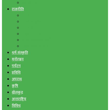
बैंक तथा वित्त
राजनीति
एमाले
नेपाली काङ्ग्रेस
माओवादी
राष्ट्रिय जनमोर्चा
जनता समाजवादी पार्टी
राष्ट्रिय प्रजातन्त्र पार्टी
धर्म संस्कृति
मनोरञ्जन
पर्यटन
प्रविधि
अपराध
कृषि
खेलकुद
अन्तराष्ट्रिय
विविध