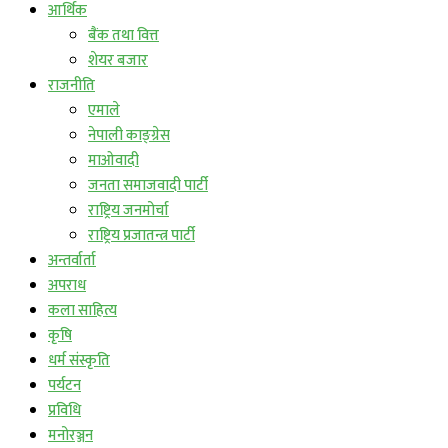
आर्थिक
बैंक तथा वित्त
शेयर बजार
राजनीति
एमाले
नेपाली काङ्ग्रेस
माओवादी
जनता समाजवादी पार्टी
राष्ट्रिय जनमोर्चा
राष्ट्रिय प्रजातन्त्र पार्टी
अन्तर्वार्ता
अपराध
कला साहित्य
कृषि
धर्म संस्कृति
पर्यटन
प्रविधि
मनोरञ्जन