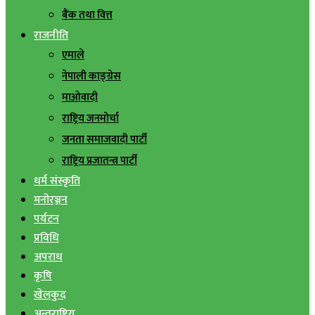
बैंक तथा वित्त
राजनीति
एमाले
नेपाली काङ्ग्रेस
माओवादी
राष्ट्रिय जनमोर्चा
जनता समाजवादी पार्टी
राष्ट्रिय प्रजातन्त्र पार्टी
धर्म संस्कृति
मनोरञ्जन
पर्यटन
प्रविधि
अपराध
कृषि
खेलकुद
अन्तराष्ट्रिय