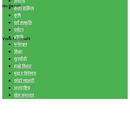
अपराध
No Result
कला साहित्य
कृषि
धर्म संस्कृति
पर्यटन
प्रविधि
View All Result
मनोरञ्जन
शिक्षा
सुनचाँदी
हाम्रो विचार
मुद्रा र विनिमय
फोटो ग्यालरी
अन्तराष्ट्रिय
खेल समाचार