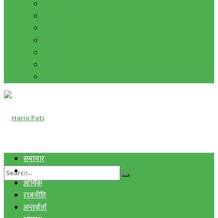
हाम्रो विचार
मुद्रा र विनिमय
सुनचाँदी
शिक्षा
कला साहित्य
अन्तर्वार्ता
फोटो ग्यालरी
समाचार
स्वास्थ्य
आर्थिक
राजनीति
अन्तर्वार्ता