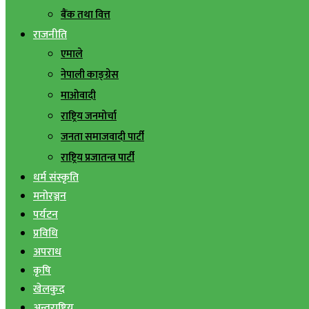
बैंक तथा वित्त
राजनीति
एमाले
नेपाली काङ्ग्रेस
माओवादी
राष्ट्रिय जनमोर्चा
जनता समाजवादी पार्टी
राष्ट्रिय प्रजातन्त्र पार्टी
धर्म संस्कृति
मनोरञ्जन
पर्यटन
प्रविधि
अपराध
कृषि
खेलकुद
अन्तराष्ट्रिय