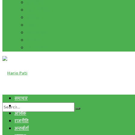
हाम्रो विचार
मुद्रा र विनिमय
सुनचाँदी
शिक्षा
कला साहित्य
अन्तर्वार्ता
फोटो ग्यालरी
समाचार
स्वास्थ्य
आर्थिक
राजनीति
अन्तर्वार्ता