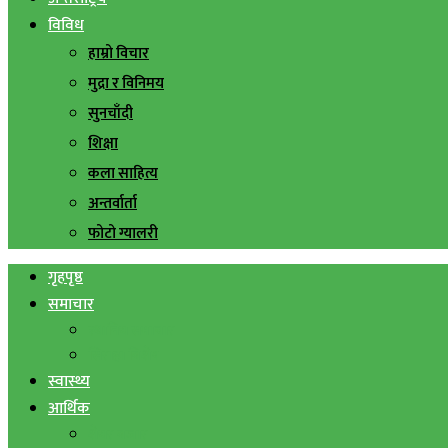
विविध
हाम्रो विचार
मुद्रा र विनिमय
सुनचाँदी
शिक्षा
कला साहित्य
अन्तर्वार्ता
फोटो ग्यालरी
गृहपृष्ठ
समाचार
स्थानिय समाचार
सिराहा बिशेष
स्वास्थ्य
आर्थिक
शेयर बजार