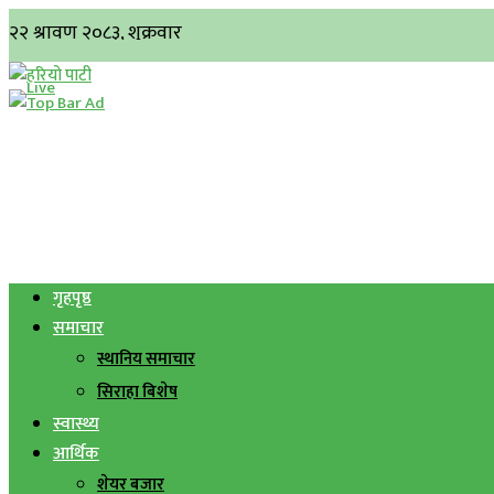
गृहपृष्ठ
समाचार
स्थानिय समाचार
सिराहा बिशेष
स्वास्थ्य
आर्थिक
शेयर बजार