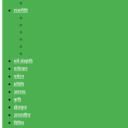
बैंक तथा वित्त
राजनीति
एमाले
नेपाली काङ्ग्रेस
माओवादी
राष्ट्रिय जनमोर्चा
जनता समाजवादी पार्टी
राष्ट्रिय प्रजातन्त्र पार्टी
धर्म संस्कृति
मनोरञ्जन
पर्यटन
प्रविधि
अपराध
कृषि
खेलकुद
अन्तराष्ट्रिय
विविध