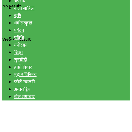
अपराध
No Result
कला साहित्य
कृषि
धर्म संस्कृति
पर्यटन
प्रविधि
View All Result
मनोरञ्जन
शिक्षा
सुनचाँदी
हाम्रो विचार
मुद्रा र विनिमय
फोटो ग्यालरी
अन्तराष्ट्रिय
खेल समाचार