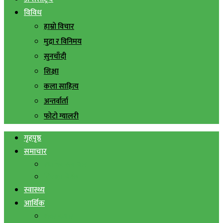
विविध
हाम्रो विचार
मुद्रा र विनिमय
सुनचाँदी
शिक्षा
कला साहित्य
अन्तर्वार्ता
फोटो ग्यालरी
गृहपृष्ठ
समाचार
स्थानिय समाचार
सिराहा बिशेष
स्वास्थ्य
आर्थिक
शेयर बजार