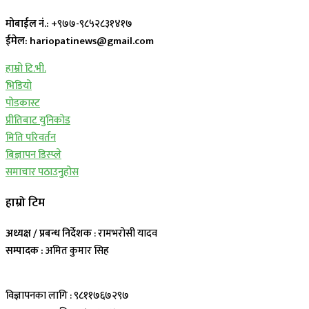
मोबाईल नं.:
+९७७-९८५२८३१४१७
ईमेल: hariopatinews@gmail.com
हाम्रो टि.भी.
भिडियो
पोडकास्ट
प्रीतिबाट युनिकोड
मिति परिवर्तन
बिज्ञापन डिस्प्ले
समाचार पठाउनुहोस
हाम्रो टिम
अध्यक्ष / प्रबन्ध निर्देशक
: रामभरोसी यादव
सम्पादक :
अमित कुमार सिह
विज्ञापनका लागि : ९८११७६७२९७