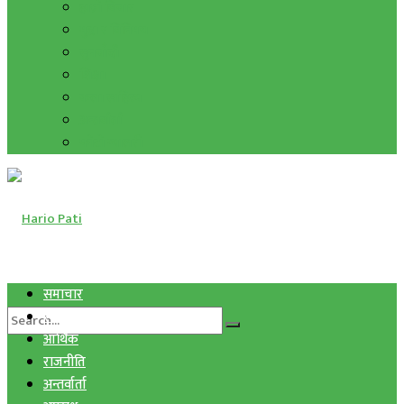
हाम्रो विचार
मुद्रा र विनिमय
सुनचाँदी
शिक्षा
कला साहित्य
अन्तर्वार्ता
फोटो ग्यालरी
समाचार
स्वास्थ्य
आर्थिक
राजनीति
अन्तर्वार्ता