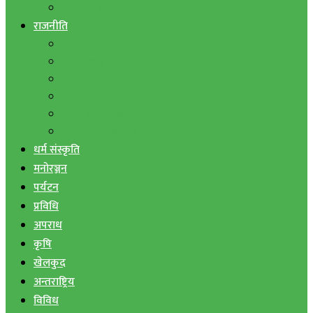
बैंक तथा वित्त
राजनीति
एमाले
नेपाली काङ्ग्रेस
माओवादी
राष्ट्रिय जनमोर्चा
जनता समाजवादी पार्टी
राष्ट्रिय प्रजातन्त्र पार्टी
धर्म संस्कृति
मनोरञ्जन
पर्यटन
प्रविधि
अपराध
कृषि
खेलकुद
अन्तराष्ट्रिय
विविध