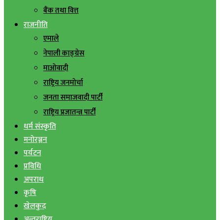
बैंक तथा वित्त
राजनीति
एमाले
नेपाली काङ्ग्रेस
माओवादी
राष्ट्रिय जनमोर्चा
जनता समाजवादी पार्टी
राष्ट्रिय प्रजातन्त्र पार्टी
धर्म संस्कृति
मनोरञ्जन
पर्यटन
प्रविधि
अपराध
कृषि
खेलकुद
अन्तराष्ट्रिय