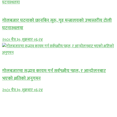
प्रमुख सामाचार
गोलबजार घटनाको छानबिन सुरु, गृह मन्त्रालयको उच्चस्तरीय टोली
घटनास्थलमा
२०८० चैत्र ३०, शुक्रबार ०६:२४
प्रमुख सामाचार
गोलबजारमा सद्भाव कायम गर्न सर्वपक्षीय पहल, र आन्दोलनबाट
भएको क्षतिको अनुगमन
२०८० चैत्र ३०, शुक्रबार ०६:२४