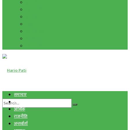
हाम्रो विचार
मुद्रा र विनिमय
सुनचाँदी
शिक्षा
कला साहित्य
अन्तर्वार्ता
फोटो ग्यालरी
समाचार
स्वास्थ्य
आर्थिक
राजनीति
अन्तर्वार्ता