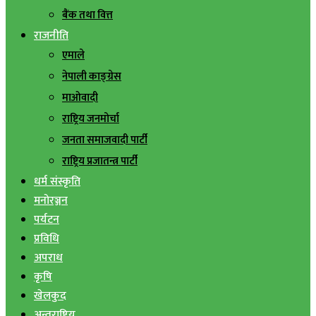
बैंक तथा वित्त
राजनीति
एमाले
नेपाली काङ्ग्रेस
माओवादी
राष्ट्रिय जनमोर्चा
जनता समाजवादी पार्टी
राष्ट्रिय प्रजातन्त्र पार्टी
धर्म संस्कृति
मनोरञ्जन
पर्यटन
प्रविधि
अपराध
कृषि
खेलकुद
अन्तराष्ट्रिय