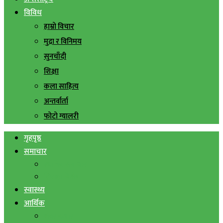
विविध
हाम्रो विचार
मुद्रा र विनिमय
सुनचाँदी
शिक्षा
कला साहित्य
अन्तर्वार्ता
फोटो ग्यालरी
गृहपृष्ठ
समाचार
स्थानिय समाचार
सिराहा बिशेष
स्वास्थ्य
आर्थिक
शेयर बजार