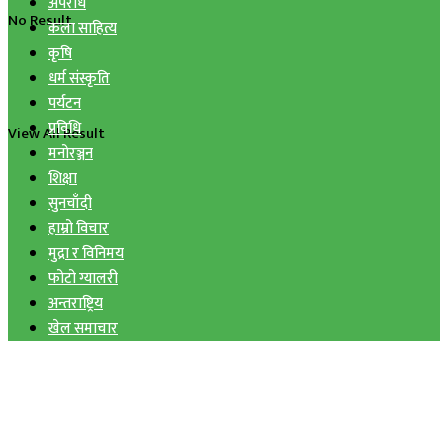
अपराध
No Result
कला साहित्य
कृषि
धर्म संस्कृति
पर्यटन
प्रविधि
View All Result
मनोरञ्जन
शिक्षा
सुनचाँदी
हाम्रो विचार
मुद्रा र विनिमय
फोटो ग्यालरी
अन्तराष्ट्रिय
खेल समाचार