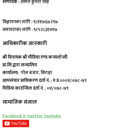
सम्पादक :
अमित कुमार सिह
विज्ञापनका लागि : ९८११७६७२९७
समाचारका लागि : ९८५२८३१४१७
आधिकारीक जानकारी
श्री विनायक श्री मीडिया एण्ड कन्सल्टेन्सी
प्रा.लि.द्वारा सन्चालित
कार्यालय:
गोल बजार, सिराहा
आमसंचार प्राधिकरण दर्ता नं. :
म.प्र.०००४/०७८-७९
मिडिया काउन्सिल दर्ता नं. :
०४/०७८-७९
सामाजिक संजाल
Facebook
X-twitter
Youtube