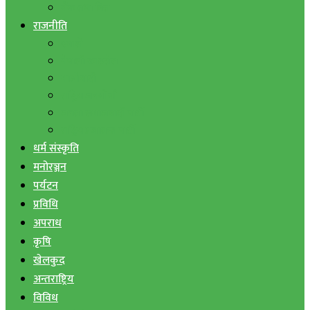
बैंक तथा वित्त
राजनीति
एमाले
नेपाली काङ्ग्रेस
माओवादी
राष्ट्रिय जनमोर्चा
जनता समाजवादी पार्टी
राष्ट्रिय प्रजातन्त्र पार्टी
धर्म संस्कृति
मनोरञ्जन
पर्यटन
प्रविधि
अपराध
कृषि
खेलकुद
अन्तराष्ट्रिय
विविध