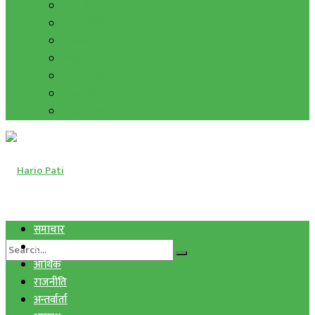
हाम्रो विचार
मुद्रा र विनिमय
सुनचाँदी
शिक्षा
कला साहित्य
अन्तर्वार्ता
फोटो ग्यालरी
समाचार
स्वास्थ्य
आर्थिक
राजनीति
अन्तर्वार्ता