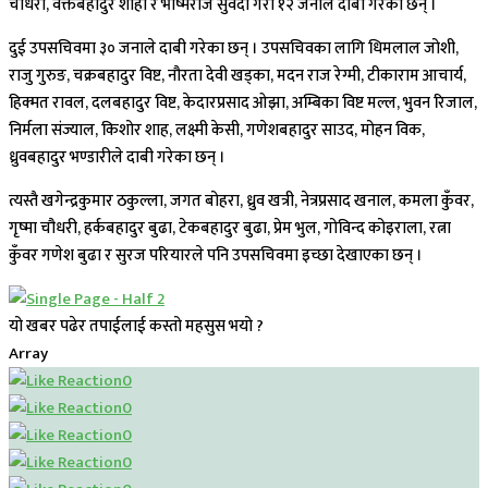
चौधरी, वक्तबहादुर शाही र भीष्मराज सुवेदी गरी १२ जनाले दाबी गरेका छन् ।
दुई उपसचिवमा ३० जनाले दाबी गरेका छन् । उपसचिवका लागि धिमलाल जोशी,
राजु गुरुङ, चक्रबहादुर विष्ट, नौरता देवी खड्का, मदन राज रेग्मी, टीकाराम आचार्य,
हिक्मत रावल, दलबहादुर विष्ट, केदारप्रसाद ओझा, अम्बिका विष्ट मल्ल, भुवन रिजाल,
निर्मला संज्याल, किशोर शाह, लक्ष्मी केसी, गणेशबहादुर साउद, मोहन विक,
ध्रुवबहादुर भण्डारीले दाबी गरेका छन् ।
त्यस्तै खगेन्द्रकुमार ठकुल्ला, जगत बोहरा, ध्रुव खत्री, नेत्रप्रसाद खनाल, कमला कुँवर,
गृष्मा चौधरी, हर्कबहादुर बुढा, टेकबहादुर बुढा, प्रेम भुल, गोविन्द कोइराला, रत्ना
कुँवर गणेश बुढा र सुरज परियारले पनि उपसचिवमा इच्छा देखाएका छन् ।
यो खबर पढेर तपाईलाई कस्तो महसुस भयो ?
Array
0
0
0
0