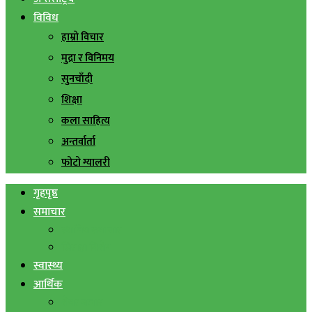
विविध
हाम्रो विचार
मुद्रा र विनिमय
सुनचाँदी
शिक्षा
कला साहित्य
अन्तर्वार्ता
फोटो ग्यालरी
गृहपृष्ठ
समाचार
स्थानिय समाचार
सिराहा बिशेष
स्वास्थ्य
आर्थिक
शेयर बजार