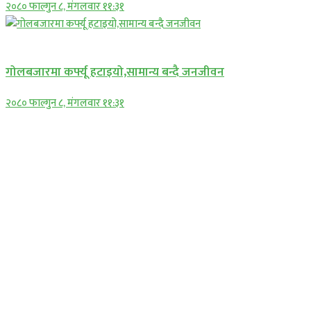
२०८० फाल्गुन ८, मंगलवार ११:३१
प्रमुख सामाचार
गोलबजारमा कर्फ्यू हटाइयो,सामान्य बन्दै जनजीवन
२०८० फाल्गुन ८, मंगलवार ११:३१