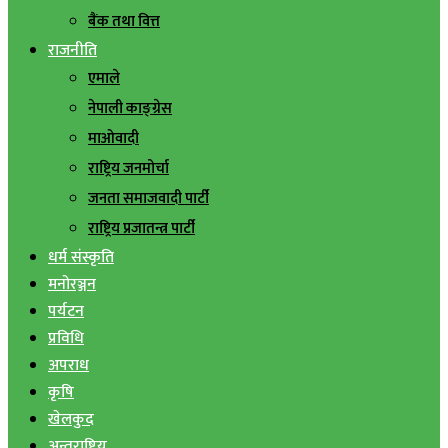
बैंक तथा वित्त
राजनीति
एमाले
नेपाली काङ्ग्रेस
माओवादी
राष्ट्रिय जनमोर्चा
जनता समाजवादी पार्टी
राष्ट्रिय प्रजातन्त्र पार्टी
धर्म संस्कृति
मनोरञ्जन
पर्यटन
प्रविधि
अपराध
कृषि
खेलकुद
अन्तराष्ट्रिय