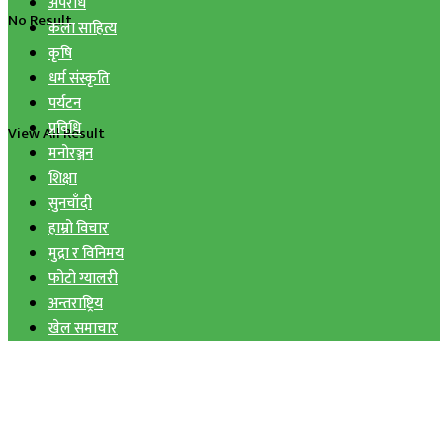
अपराध
No Result
कला साहित्य
कृषि
धर्म संस्कृति
पर्यटन
प्रविधि
View All Result
मनोरञ्जन
शिक्षा
सुनचाँदी
हाम्रो विचार
मुद्रा र विनिमय
फोटो ग्यालरी
अन्तराष्ट्रिय
खेल समाचार