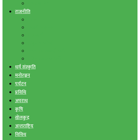
बैंक तथा वित्त
राजनीति
एमाले
नेपाली काङ्ग्रेस
माओवादी
राष्ट्रिय जनमोर्चा
जनता समाजवादी पार्टी
राष्ट्रिय प्रजातन्त्र पार्टी
धर्म संस्कृति
मनोरञ्जन
पर्यटन
प्रविधि
अपराध
कृषि
खेलकुद
अन्तराष्ट्रिय
विविध